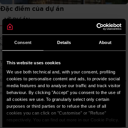
Đặc điểm của dự án
VỀ DỰ ÁN
Chủ đầu tư
Frasers Centrepoint
Consent
Details
About
Nhà thầu chính
Unicons
Tên sản phẩm
PRO R 40 SH 2.5 FE / PRO R 80 H 2.5 FE
Thông tin dự án
This website uses cookies
Q2 Thảo Điền là dự án phức hợp bao gồm tòa tháp 32 tầng với 315
We use both technical and, with your consent, profiling
căn hộ cao cấp nằm trên khối đế 6 tầng với 15 căn hộ thương mại, 1
cookies to personalise content and ads, to provide social
tầng tiện ích, chỗ để xe rộng rãi và cạnh bên là khối căn hộ dành cho
media features and to analyse our traffic and track visitor
mục đích thương mại. Ngoài ra, dự án còn bao gồm 6 biệt thự và 12
behaviour. By clicking "Accept" you consent to the use of
nhà phố.
all cookies we use. To granularly select only certain
purposes or third parties or to refuse the use of all
cookies you can click on "Customise" or "Refuse"
respectively. You can find out more in our Cookie Policy.