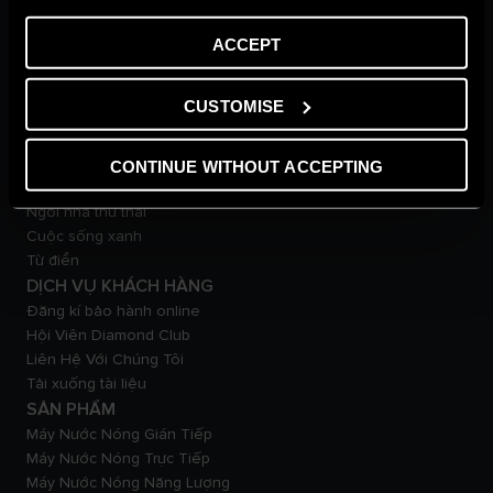
VỀ CHÚNG TÔI
ACCEPT
Thương hiệu Ariston
Tập đoàn Ariston
CUSTOMISE
Tuyển Dụng
TẠP CHÍ
Mẹo & giải pháp
CONTINUE WITHOUT ACCEPTING
Tin tức
Ngôi nhà thư thái
Cuộc sống xanh
Từ điển
DỊCH VỤ KHÁCH HÀNG
Đăng kí bảo hành online
Hội Viên Diamond Club
Liên Hệ Với Chúng Tôi
Tải xuống tài liệu
SẢN PHẨM
Máy Nước Nóng Gián Tiếp
Máy Nước Nóng Trực Tiếp
Máy Nước Nóng Năng Lượng