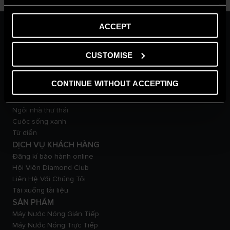
ACCEPT
VỀ CHÚNG TÔI
Thương hiệu Ariston
Tập đoàn Ariston
CUSTOMISE
Tuyển Dụng
TẠP CHÍ
CONTINUE WITHOUT ACCEPTING
Mẹo & giải pháp
Tin tức
Ngôi nhà thư thái
Cuộc sống xanh
Từ điển
DỊCH VỤ KHÁCH HÀNG
Đăng kí bảo hành online
Hội Viên Diamond Club
Liên Hệ Với Chúng Tôi
Tải xuống tài liệu
SẢN PHẨM
Máy Nước Nóng Gián Tiếp
Máy Nước Nóng Trực Tiếp