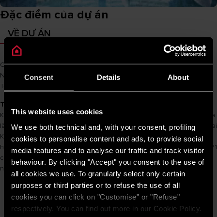
Đặc điểm của dự án
VỀ DỰ ÁN
Chủ đầu tư
Cam Lam
Nhà thầu chính
TACKO
Consent
Details
About
Tên sản phẩm
PRO R 80 H 2.5 FE
Thông tin dự án
This website uses cookies
Khu du lịch sinh thái Prime tọa lạc tại huyện Cam Lâm, tỉnh Khánh Hòa
là một trong những dự án nổi bật nhất đang được triển khai thi công tại
We use both technical and, with your consent, profiling
Khánh Hòa. Đây là một tổ hợp khách sạn với tổng diện tích hơn 30
cookies to personalise content and ads, to provide social
hecta với tổng giá trị đầu tư hơn 2.000 tỷ đồng. Trong đó bao gồm 171
media features and to analyse our traffic and track visitor
căn biệt thự và khối Condotel 25 tầng ( gần 800 phòng) với các tiện
behaviour. By clicking "Accept" you consent to the use of
nghi sang trọng, hiện đại bậc nhất.
all cookies we use. To granularly select only certain
purposes or third parties or to refuse the use of all
cookies you can click on "Customise" or "Refuse"
respectively. You can find out more in our Cookie Policy.