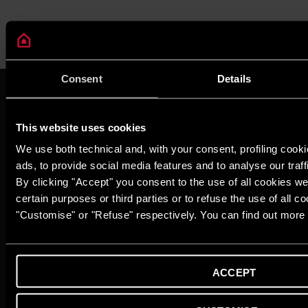
Consent
Details
VỀ CHÚNG TÔI
Thương hiệu Ariston
Tập đoàn Ariston
This website uses cookies
Tuyển Dụng
We use both technical and, with your consent, profiling cook
TẠP CHÍ
ads, to provide social media features and to analyse our traff
Mẹo & giải pháp
By clicking "Accept" you consent to the use of all cookies we
Tin tức
certain purposes or third parties or to refuse the use of all c
Ngôi nhà thư thái
"Customise" or "Refuse" respectively. You can find out more 
Cuộc sống xanh
Từ điển
DỊCH VỤ KHÁCH HÀNG
Đăng kí bảo hành online
ACCEPT
Hội Viên Diamond Club
Liên Hệ Với Chúng Tôi