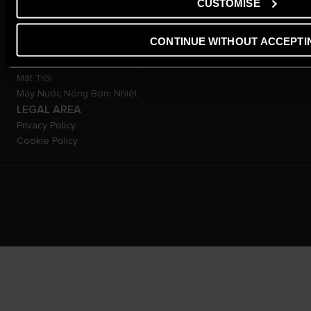
Tải xuống tài liệu
CUSTOMISE
SẢN PHẨM
Máy Nước Nóng Gián Tiếp
CONTINUE WITHOUT ACCEPTI
Máy Nước Nóng Trực Tiếp
Máy Nước Nóng Năng Lượng
Mặt Trời
Máy Nước Nóng Bơm Nhiệt
LEGAL AREA
Privacy Policy
Cookie Policy