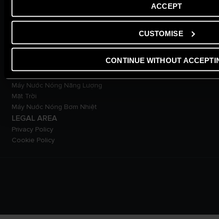
ACCEPT
Đăng kí bảo hành online
Hội Viên Diamond Club
Liên Hệ Với Chúng Tôi
CUSTOMISE
Tải xuống tài liệu
SẢN PHẨM
CONTINUE WITHOUT ACCEPTI
Máy Nước Nóng Gián Tiếp
Máy Nước Nóng Trực Tiếp
Máy Nước Nóng Năng Lượng
Mặt Trời
Máy Nước Nóng Bơm Nhiệt
LEGAL AREA
Privacy Policy
Cookie Policy