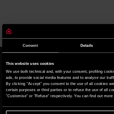
Consent
Details
VỀ CHÚNG TÔI
Thương hiệu Ariston
This website uses cookies
Tập đoàn Ariston
We use both technical and, with your consent, profiling cook
Tuyển Dụng
ads, to provide social media features and to analyse our traff
TẠP CHÍ
By clicking "Accept" you consent to the use of all cookies we
Mẹo & giải pháp
certain purposes or third parties or to refuse the use of all c
Tin tức
"Customise" or "Refuse" respectively. You can find out more 
Ngôi nhà thư thái
Cuộc sống xanh
Từ điển
DỊCH VỤ KHÁCH HÀNG