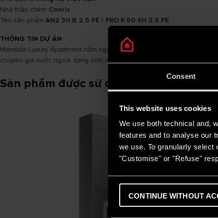
Nhà thầu chính
Conric
Tên sản phẩm
AN2 30 B 2.5 FE / PRO R 50 SH 2.5 FE
THÔNG TIN DỰ ÁN
Mandala Luxury Apartment nằm ngay trung tâm khu đô thị Hồng Hà Eco 
chuyên gia nước ngoài đang sinh sống và làm việc tại phía Nam Hà Nộ
Consent
Sản phẩm được sử dụng
This website uses cookies
We use both technical and, wi
features and to analyse our tr
we use. To granularly select o
"Customise" or "Refuse" resp
CONTINUE WITHOUT AC