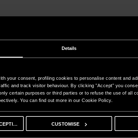
City (Thanh Trì, Hà Nội) là tòa căn hộ dịch vụ hạng sang được quản 
i.
Details
th your consent, profiling cookies to personalise content and ad
MÁY NƯỚC NÓNG GIÁN TIẾP
affic and track visitor behaviour. By clicking "Accept" you consen
ANDRIS2 B
nly certain purposes or third parties or to refuse the use of all 
TÍNH NĂNG
ectively. You can find out more in our Cookie Policy.
Thanh đốt đồng chất lượng cao
Mức nhiệt đọ tùy chỉnh
Hệ thống an toàn đồng bộ TSS.
CEPTING
CUSTOMISE
Lớp cách nhiệt mật độ cao – giữ nước nóng lên đến 48 g
Công nghệ Flexomix – cho nhiều nước nóng hơn 10%.