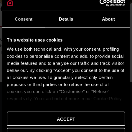
Đặc điểm của dự án
Consent
Details
About
VỀ DỰ ÁN
Chủ đầu tư
Hòa Bình Group
This website uses cookies
Nhà thầu chính
Hòa Bình
We use both technical and, with your consent, profiling
Tên sản phẩm
PRO R 50 SH 2.5 FE
cookies to personalise content and ads, to provide social
media features and to analyse our traffic and track visitor
behaviour. By clicking "Accept" you consent to the use of
all cookies we use. To granularly select only certain
purposes or third parties or to refuse the use of all
cookies you can click on "Customise" or "Refuse"
VỀ CHÚNG TÔI
respectively. You can find out more in our Cookie Policy.
Thương hiệu Ariston
Tập đoàn Ariston
Tuyển Dụng
TẠP CHÍ
ACCEPT
Mẹo & giải pháp