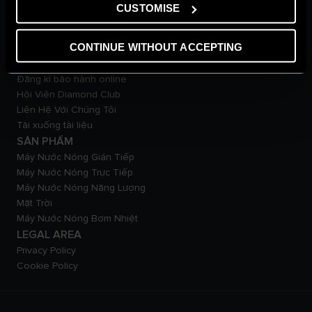
Tin tức
CUSTOMISE
Ngôi nhà thư thái
Cuộc sống xanh
CONTINUE WITHOUT ACCEPTING
Từ điển
DỊCH VỤ KHÁCH HÀNG
Đăng kí bảo hành online
Hội Viên Diamond Club
Liên Hệ Với Chúng Tôi
Tải xuống tài liệu
SẢN PHẨM
Máy Nước Nóng Gián Tiếp
Máy Nước Nóng Trực Tiếp
Máy Nước Nóng Năng Lượng
Mặt Trời
Máy Nước Nóng Bơm Nhiệt
LEGAL AREA
Privacy Policy
Cookie Policy