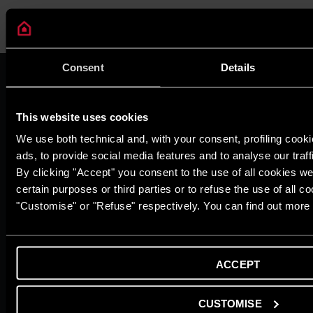
Consent
Details
VỀ CHÚNG TÔI
Thương hiệu Ariston
Tập đoàn Ariston
This website uses cookies
Tuyển Dụng
We use both technical and, with your consent, profiling cook
TẠP CHÍ
ads, to provide social media features and to analyse our traff
Mẹo & giải pháp
By clicking "Accept" you consent to the use of all cookies we
Tin tức
Ngôi nhà thư thái
certain purposes or third parties or to refuse the use of all c
Cuộc sống xanh
"Customise" or "Refuse" respectively. You can find out more 
Từ điển
DỊCH VỤ KHÁCH HÀNG
Đăng kí bảo hành online
ACCEPT
Hội Viên Diamond Club
Liên Hệ Với Chúng Tôi
Tải xuống tài liệu
CUSTOMISE
SẢN PHẨM