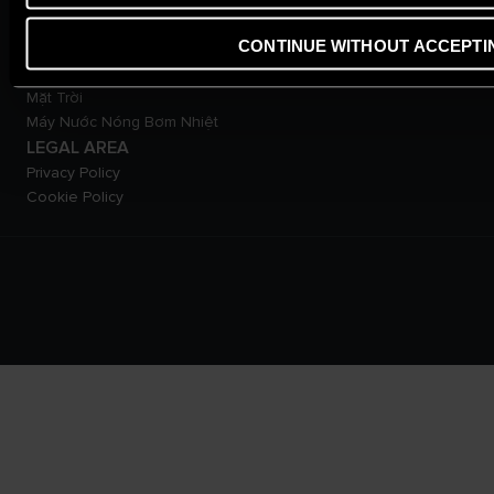
Máy Nước Nóng Gián Tiếp
CONTINUE WITHOUT ACCEPTI
Máy Nước Nóng Trực Tiếp
Máy Nước Nóng Năng Lượng
Mặt Trời
Máy Nước Nóng Bơm Nhiệt
LEGAL AREA
Privacy Policy
Cookie Policy