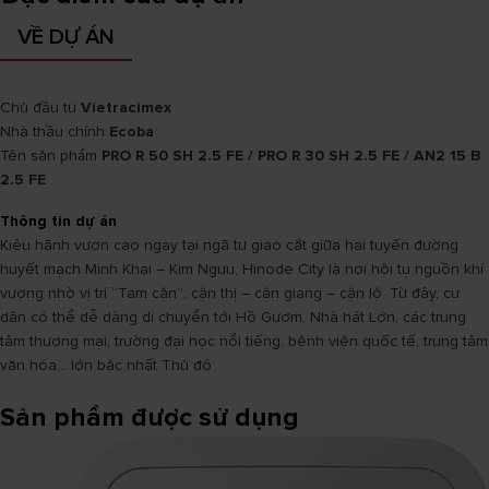
VỀ DỰ ÁN
Chủ đầu tư
Vietracimex
Nhà thầu chính
Ecoba
Tên sản phẩm
PRO R 50 SH 2.5 FE / PRO R 30 SH 2.5 FE / AN2 15 B
2.5 FE
Thông tin dự án
Kiêu hãnh vươn cao ngay tại ngã tư giao cắt giữa hai tuyến đường
huyết mạch Minh Khai – Kim Ngưu, Hinode City là nơi hội tụ nguồn khí
vượng nhờ vị trí “Tam cận”: cận thị – cận giang – cận lộ. Từ đây, cư
dân có thể dễ dàng di chuyển tới Hồ Gươm, Nhà hát Lớn, các trung
tâm thương mại, trường đại học nổi tiếng, bệnh viện quốc tế, trung tâm
văn hóa… lớn bậc nhất Thủ đô
Sản phẩm được sử dụng