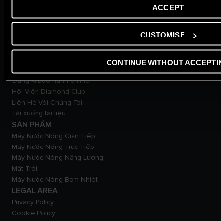
TẠP CHÍ
ACCEPT
Mẹo & giải pháp
Tin tức
CUSTOMISE
Ngôi nhà thư thái
Cuộc sống xanh
Từ điển
CONTINUE WITHOUT ACCEPTI
DỊCH VỤ KHÁCH HÀNG
Đăng kí bảo hành online
Hội Viên Diamond Club
Liên Hệ Với Chúng Tôi
Tải xuống tài liệu
SẢN PHẨM
Máy Nước Nóng Gián Tiếp
Máy Nước Nóng Trực Tiếp
Máy Nước Nóng Năng Lượng
Mặt Trời
Máy Nước Nóng Bơm Nhiệt
LEGAL AREA
Privacy Policy
Cookie Policy