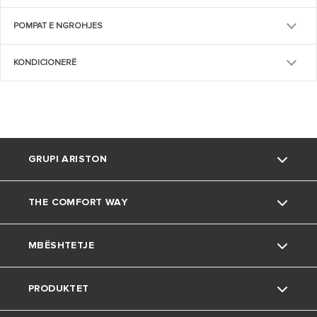
POMPAT E NGROHJES
KONDICIONERË
GRUPI ARISTON
THE COMFORT WAY
Rreth nesh
MBËSHTETJE
Grupi
Mjedisi
PRODUKTET
Karriera
Këshilla të dobishme
Kontakt