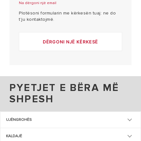
Na dërgoni një email
Plotësoni formularin me kërkesën tuaj: ne do
t'ju kontaktojmë.
DËRGONI NJË KËRKESË
PYETJET E BËRA MË
SHPESH
UJËNGROHËS
KALDAJË