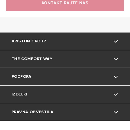
KONTAKTIRAJTE NAS
ARISTON GROUP
THE COMFORT WAY
Blagovna znamka Ariston
PODPORA
Skupina
Namigi in triki
IZDELKI
Zaposlitev
Dom in prosti čas
Kontakt
PRAVNA OBVESTILA
Okolje
Pogosta vprašanja
Grelniki vode