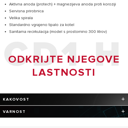
Aktivna anoda (protech) + magnezijeva anoda proti koroziji
Servisna prirobnica
Velika spirala
Standardno vgrajeno tipalo za kotel
Sanitarna recirkulacija (model s prostornino 300 litrov)
CD1 H
ODKRIJTE NJEGOVE
LASTNOSTI
KAKOVOST
100-ODSTOTNO GARANTIRA ARISTON Vsaka posamezna
VARNOST
komponenta je narejena tako, da zagotovi dolgotrajne
lastnosti in izjemno učinkovitost z zagotovilom znamke
Ker so proizvedeni z uporabo najsodobnejših tehnologij
Ariston, 100-ODSTOTNO PREVERJENO IN PREIZKUŠENO