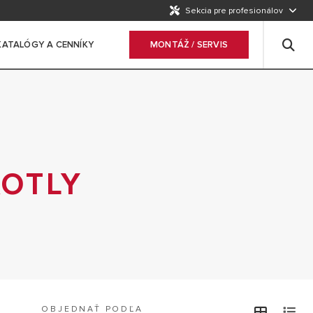
Sekcia pre profesionálov
KATALÓGY A CENNÍKY
MONTÁŽ / SERVIS
OTLY
OBJEDNAŤ PODĽA
view
v