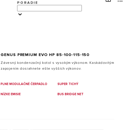
PORADIE
NÁVŠTEVA
GENUS PREMIUM EVO HP 85-100-115-150
Závesný
kondenzačný
kotol
s
vysokým
výkonom
.
Kaskádovitým
zapojením
dosiahnete
ešte
vyšších výkonov
.
PLNE MODULAČNÉ ČERPADLO
SUPER TICHÝ
NÍZKE EMISIE
BUS BRIDGE NET