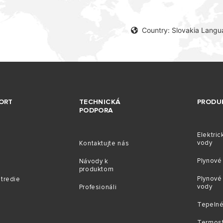
Country: Slovakia Langu
ORT
TECHNICKÁ
PRODU
PODPORA
Elektric
vody
Kontaktujte nás
Plynové 
Návody k
produktom
Plynové
stredie
vody
Profesionáli
Tepelné
Termost