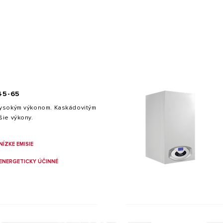
45-65
Y OD OHRIEVAČE VODY
vysokým výkonom. Kaskádovitým
šie výkony.
NÍZKE EMISIE
ENERGETICKY ÚČINNÉ