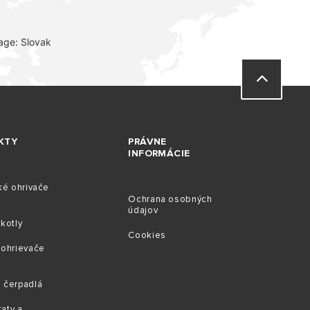
age: Slovak
KTY
PRÁVNE
INFORMÁCIE
ké ohrivače
Ochrana osobných
údajov
kotly
Cookies
 ohrievače
 čerpadlá
aty a