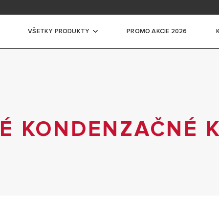
ácia na školení
ntácia pre profesionálov
VŠETKY PRODUKTY
PROMO AKCIE 2026
ače vody
CKÉ ZÁSOBNÍKOVÉ OHRIEVAČE VODY
ĽKÉ ELEKTRICKÉ ZÁSOBNÍKOVÉ OHRIEVAČE
É KONDENZAČNÉ K
ADLÁ PRE OHREV VODY
EVAČE VODY
EVNÉ ZÁSOBNÍKY