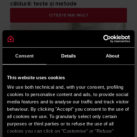
căldură: teste și metode
CITEȘTE MAI MULT
Consent
Details
About
This website uses cookies
SFATURI ȘI RECOMANDĂRI
We use both technical and, with your consent, profiling
Pot cumpăra în continuare o centrală fără
cookies to personalise content and ads, to provide social
condensare?
media features and to analyse our traffic and track visitor
CITEȘTE MAI MULT
behaviour. By clicking "Accept" you consent to the use of
all cookies we use. To granularly select only certain
purposes or third parties or to refuse the use of all
cookies you can click on "Customise" or "Refuse"