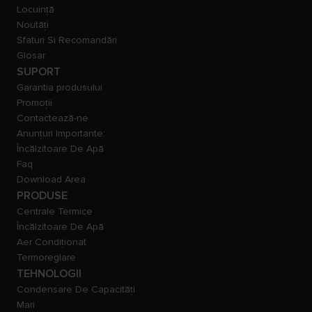
Locuință
Noutăți
Sfaturi Si Recomandări
Glosar
SUPORT
Garantia produsului
Promoții
Contactează-ne
Anunțuri Importante:
Încălzitoare De Apă
Faq
Download Area
PRODUSE
Centrale Termice
Încălzitoare De Apă
Aer Condiționat
Termoreglare
TEHNOLOGII
Condensare De Capacităţi
Mari