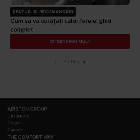
SFATURI ȘI RECOMANDĂRI
Cum să vă curățați caloriferele: ghid
complet
CITEȘTE MAI MULT
«
‹
›
»
1
/
10
ARISTON GROUP
Despre Noi
Grupul
Carieră
THE COMFORT WAY