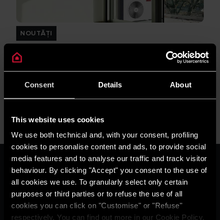
NOUTĂȚI
Avantajele și dezavantajele pompelor de
căldură
CITEȘTE MAI MULT
Consent
Details
About
This website uses cookies
We use both technical and, with your consent, profiling
cookies to personalise content and ads, to provide social
media features and to analyse our traffic and track visitor
ARISTON GROUP
behaviour. By clicking "Accept" you consent to the use of
Despre Noi
all cookies we use. To granularly select only certain
Grupul
purposes or third parties or to refuse the use of all
Carieră
THE COMFORT WAY
cookies you can click on "Customise" or "Refuse"
Locuință
respectively. You can find out more in our Cookie Policy.