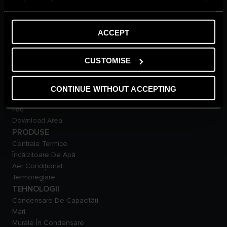
Noutăți
Sfaturi Si Recomandări
Glosar
ACCEPT
SUPORT
Garantia produsului
CUSTOMISE
Promoții
Contactează-ne
Anunțuri Importante:
CONTINUE WITHOUT ACCEPTING
Încălzitoare De Apă
Faq
Download Area
PRODUSE
Centrale Termice
Încălzitoare De Apă
Aer Condiționat
Termoreglare
TEHNOLOGII
Condensare De Capacităţi
Mari
Murale În Condensare