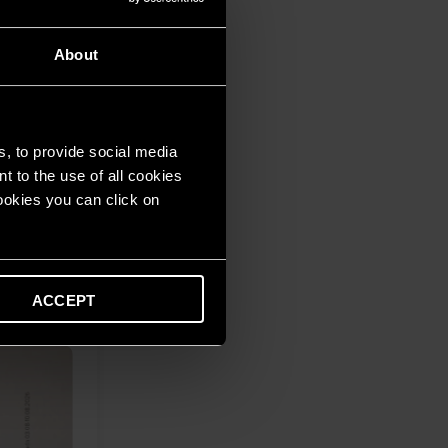
About
s, to provide social media
lă termica
t to the use of all cookies
at de aer
cookies you can click on
ACCEPT