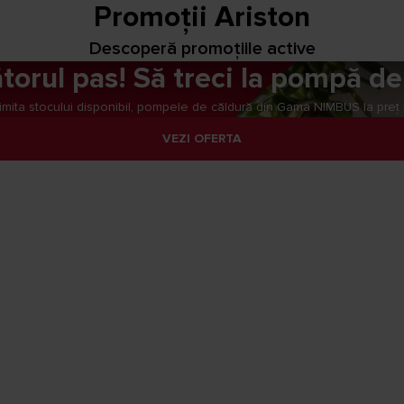
Promoții Ariston
Descoperă promoțiile active
ătorul pas! Să treci la pompă de
n limita stocului disponibil, pompele de căldură din Gama NIMBUS la preț
VEZI OFERTA