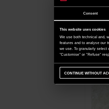
Consent
This website uses cookies
Confortu
We use both technical and, wi
În perioada
features and to analyse our tr
Ariston, o 
we use. To granularly select o
condiționat
"Customise" or "Refuse" resp
CONTINUE WITHOUT AC