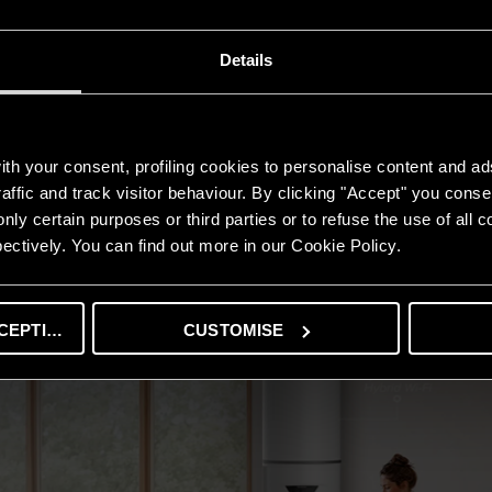
Details
l care ne ține aproape!
th your consent, profiling cookies to personalise content and ad
 4 mai - 30 septembrie 2026, oferim clienților finali, care dețin o centra
affic and track visitor behaviour. By clicking "Accept" you consen
reducere de pana la 400 de lei* (TVA inclus) la achiziționarea unui apar
nly certain purposes or third parties or to refuse the use of all 
 Ariston.
ectively. You can find out more in our Cookie Policy.
VEZI OFERTA
CEPTING
CUSTOMISE