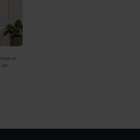
âștiga un
, pe