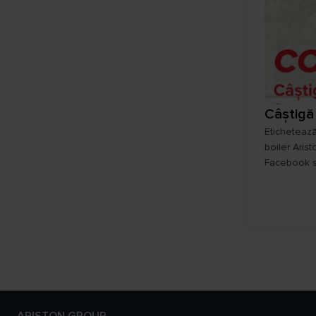
Câștigă 
Etichetează
boiler Aris
Facebook s