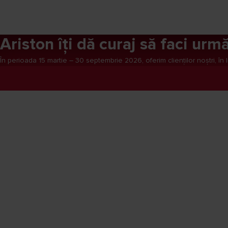
Ariston îți dă curaj să faci urm
În perioada 15 martie – 30 septembrie 2026, oferim clienților noștri, î