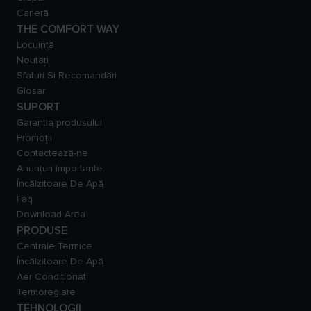
Carieră
THE COMFORT WAY
Locuință
Noutăți
Sfaturi Si Recomandări
Glosar
SUPORT
Garantia produsului
Promoții
Contactează-ne
Anunțuri Importante:
Încălzitoare De Apă
Faq
Download Area
PRODUSE
Centrale Termice
Încălzitoare De Apă
Aer Condiționat
Termoreglare
TEHNOLOGII