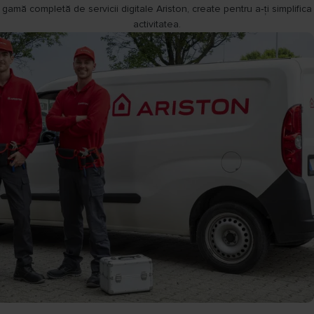
gamă completă de servicii digitale Ariston, create pentru a‑ți simplifica
PROGRAMUL DE LOIALITATE ONE TEAM PARTENER
activitatea.
AFLĂ MAI MULTE