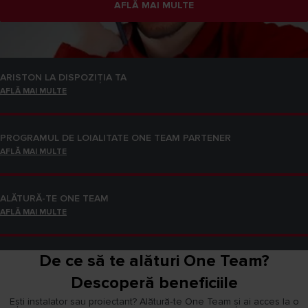
AFLĂ MAI MULTE
ALĂTURĂ-TE ONE TEAM
AFLĂ MAI MULTE
ARISTON LA DISPOZIȚIA TA
AFLĂ MAI MULTE
PROGRAMUL DE LOIALITATE ONE TEAM PARTENER
AFLĂ MAI MULTE
ALĂTURĂ-TE ONE TEAM
AFLĂ MAI MULTE
De ce să te alături One Team?
ARISTON LA DISPOZIȚIA TA
AFLĂ MAI MULTE
Descoperă beneficiile
Ești instalator sau proiectant? Alătură‑te One Team și ai acces la o