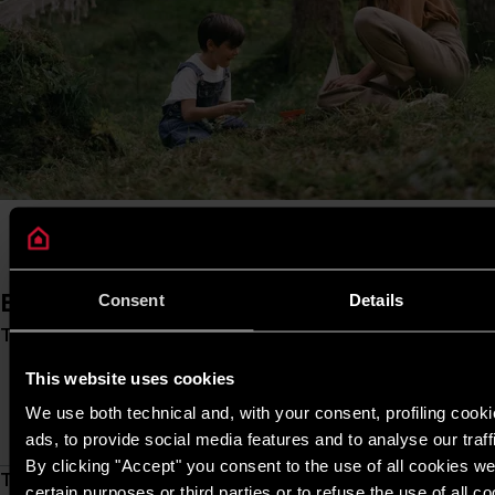
Ești mereu în contact cu Ariston
Consent
Details
Telefonul consumatorului
Ai o întrebare
specifică? Sună-ne și îți
This website uses cookies
oferim suport rapid.
We use both technical and, with your consent, profiling cook
0373 788 276
ads, to provide social media features and to analyse our traff
By clicking "Accept" you consent to the use of all cookies we
Te sunăm noi
Lăsați‑ne numărul de
certain purposes or third parties or to refuse the use of all c