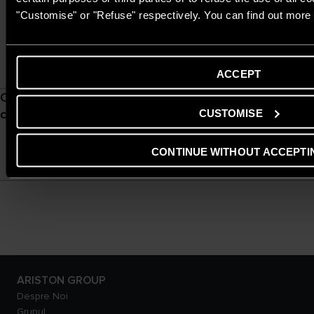
telefon și intervalul orar în
"Customise" or "Refuse" respectively. You can find out more 
care poți fi contactat și te
sunăm noi
LĂSAȚI-VĂ DATELE
ACCEPT
Completează formularul și te
Completează formularul,
adaugă cererea ta și noi
CUSTOMISE
contactăm noi
vom lua legătura cu tine.
CONTINUE WITHOUT ACCEPTI
TRIMITEȚI O CERERE
ARISTON GROUP
Despre Noi
Grupul