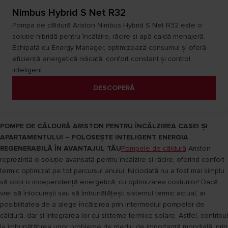
Nimbus Hybrid S Net R32
Pompa de căldură Ariston Nimbus Hybrid S Net R32 este o
soluție hibridă pentru încălzire, răcire și apă caldă menajeră.
Echipată cu Energy Manager, optimizează consumul și oferă
eficiență energetică ridicată, confort constant și control
inteligent.​
DESCOPERĂ
POMPE DE CĂLDURĂ ARISTON PENTRU ÎNCĂLZIREA CASEI ȘI
APARTAMENTULUI – FOLOSEȘTE INTELIGENT ENERGIA
REGENERABILĂ ÎN AVANTAJUL TĂU
Pompele de căldură
Ariston
reprezintă o soluție avansată pentru încălzire și răcire, oferind confort
termic optimizat pe tot parcursul anului. Niciodată nu a fost mai simplu
să obții o independență energetică, cu optimizarea costurilor! Dacă
vrei să înlocuiești sau să îmbunătățești sistemul termic actual, ai
posibilitatea de a alege încălzirea prin intermediul pompelor de
căldură, dar și integrarea lor cu sisteme termice solare. Astfel, contribui
la îmbunătățirea unor probleme de mediu de importanță mondială, prin