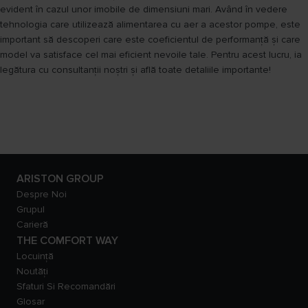
evident în cazul unor imobile de dimensiuni mari. Având în vedere
tehnologia care utilizează alimentarea cu aer a acestor pompe, este
important să descoperi care este coeficientul de performanță și care
model va satisface cel mai eficient nevoile tale. Pentru acest lucru, ia
legătura cu consultanții noștri și află toate detaliile importante!
ARISTON GROUP
Despre Noi
Grupul
Carieră
THE COMFORT WAY
Locuință
Noutăți
Sfaturi Si Recomandări
Glosar