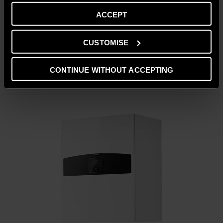
este de tip Split & Monobloc. Aceasta este o pompă de
ACCEPT
căldură aer-apă cu invertor pentru încălzirea și răcirea spațiilor,
iar una dintre funcțiile speciale ale acesteia o reprezintă
conectivitatea inteligentă prin Sensys NET HD.
CUSTOMISE
DESCOPERĂ
CONTINUE WITHOUT ACCEPTING