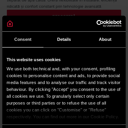
separat de apă caldă. Oferă flexibilitate în instalare, eficiență
ridicată și confort constant prin tehnologie avansată.​
DESCOPERĂ
Consent
Details
About
This website uses cookies
We use both technical and, with your consent, profiling
cookies to personalise content and ads, to provide social
media features and to analyse our traffic and track visitor
behaviour. By clicking "Accept" you consent to the use of
all cookies we use. To granularly select only certain
purposes or third parties or to refuse the use of all
cookies you can click on "Customise" or "Refuse"
respectively. You can find out more in our Cookie Policy.
Nimbus Plus Net R32
Pompa de căldură aer-apă Ariston NIMBUS PLUS NET R32