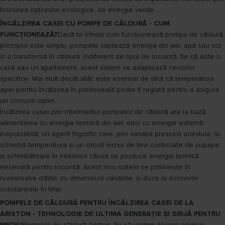
folosirea opțiunilor ecologice, de energie verde.
ÎNCĂLZIREA CASEI CU POMPE DE CĂLDURĂ - CUM
FUNCȚIONEAZĂ?
Dacă te întrebi cum funcționează pompa de căldură,
principiul este simplu: pompele captează energia din aer, apă sau sol
și o transformă în căldură. Indiferent de tipul de locuință, fie că este o
casă sau un apartament, acest sistem se adaptează nevoilor
specifice. Mai mult decât atât, este esențial de știut că temperatura
apei pentru încălzirea în pardoseală poate fi reglată pentru a asigura
un consum optim.
Încălzirea casei prin intermediul pompelor de căldură are la bază:
alimentarea cu energie termică din aer, deci cu energie externă,
inepuizabilă, un agent frigorific care, prin variația presiunii acestuia, își
schimbă temperatura și un circuit închis de țevi controlate de supape
și schimbătoare în interiorul căruia se produce energia termică
necesară pentru locuință. Acest nou sistem se potrivește în
numeroase clădiri, cu dimensiuni variabile, și duce la economii
substanțiale în timp.
POMPELE DE CĂLDURĂ PENTRU ÎNCĂLZIREA CASEI DE LA
ARISTON - TEHNOLOGIE DE ULTIMA GENERAȚIE ȘI GRIJĂ PENTRU
MEDIU
Pompele de căldură Ariston, fie că vorbim despre pompe