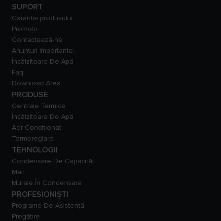
SUPORT
Garantia produsului
Promoții
Contactează-ne
Anunțuri Importante:
Încălzitoare De Apă
Faq
Download Area
PRODUSE
Centrale Termice
Încălzitoare De Apă
Aer Condiționat
Termoreglare
TEHNOLOGII
Condensare De Capacităţi
Mari
Murale În Condensare
PROFESIONIȘTI
Programe De Asistență
Pregătire