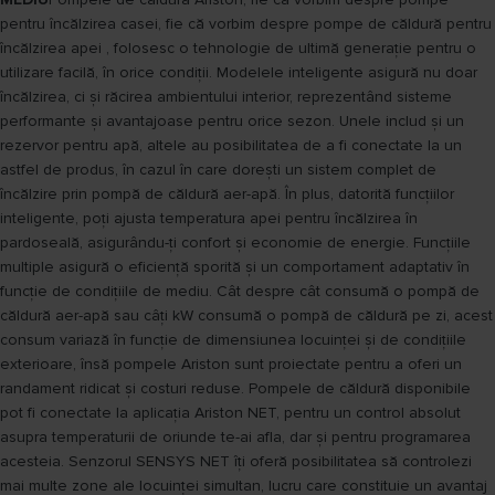
pentru încălzirea casei, fie că vorbim despre pompe de căldură pentru
încălzirea apei , folosesc o tehnologie de ultimă generație pentru o
utilizare facilă, în orice condiții. Modelele inteligente asigură nu doar
încălzirea, ci și răcirea ambientului interior, reprezentând sisteme
performante și avantajoase pentru orice sezon. Unele includ și un
rezervor pentru apă, altele au posibilitatea de a fi conectate la un
astfel de produs, în cazul în care dorești un sistem complet de
încălzire prin pompă de căldură aer-apă. În plus, datorită funcțiilor
inteligente, poți ajusta temperatura apei pentru încălzirea în
pardoseală, asigurându-ți confort și economie de energie. Funcțiile
multiple asigură o eficiență sporită și un comportament adaptativ în
funcție de condițiile de mediu. Cât despre cât consumă o pompă de
căldură aer-apă sau câți kW consumă o pompă de căldură pe zi, acest
consum variază în funcție de dimensiunea locuinței și de condițiile
exterioare, însă pompele Ariston sunt proiectate pentru a oferi un
randament ridicat și costuri reduse. Pompele de căldură disponibile
pot fi conectate la aplicația Ariston NET, pentru un control absolut
asupra temperaturii de oriunde te-ai afla, dar și pentru programarea
acesteia. Senzorul SENSYS NET îți oferă posibilitatea să controlezi
mai multe zone ale locuinței simultan, lucru care constituie un avantaj