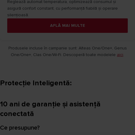
Reglează automat temperatura, optimizează consumul și
asigură confort constant, cu performanță fiabilă și operare
silențioasă.
AFLĂ MAI MULTE
Produsele incluse în campanie sunt: Alteas One/One+, Genus
One/One+, Clas One/Wi-Fi. Descoperă toate modelele
aici
.
Protecție Inteligentă:
10 ani de garanție și asistență
conectată
Ce presupune?