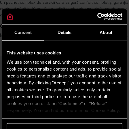
Un pachet complex de servicii care asigură confort complet și garanția
centralei până la 10 ani. El se aplică centralelor murale în condensare
din gama One/One+.
Ce pachete există?
Consent
Details
About
În funcție de nevoile tale, poți alege unul dintre pachetele de mai jos:
This website uses cookies
We use both technical and, with your consent, profiling
PACHETE
OPTIM
IDEAL
CONFORT
cookies to personalise content and ads, to provide social
DE
media features and to analyse our traffic and track visitor
SERVICII
behaviour. By clicking "Accept" you consent to the use of
EXTINSE
all cookies we use. To granularly select only certain
PROTECȚIE
purposes or third parties or to refuse the use of all
INTELIGENTĂ
cookies you can click on "Customise" or "Refuse"
respectively. You can find out more in our Cookie Policy.
ACTIVARE
X
X
LA