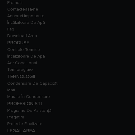
Promoții
Contactează-ne
Anunțuri Importante:
Încălzitoare De Apă
Faq
Download Area
PRODUSE
Centrale Termice
Încălzitoare De Apă
Aer Condiționat
Termoreglare
TEHNOLOGII
Condensare De Capacităţi
Mari
Murale În Condensare
PROFESIONIȘTI
Programe De Asistență
Pregătire
Proiecte Finalizate
LEGAL AREA