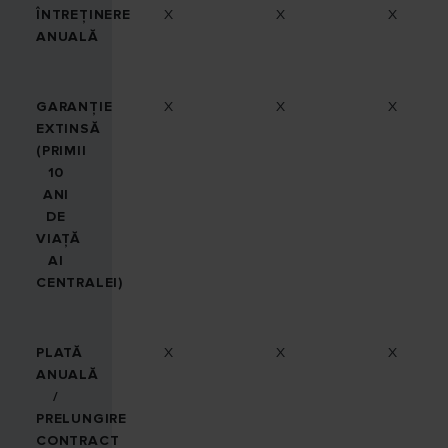
ÎNTREȚINERE
X
X
X
ANUALĂ
GARANȚIE
X
X
X
EXTINSĂ
(PRIMII
10
ANI
DE
VIAȚĂ
AI
CENTRALEI)
PLATĂ
X
X
X
ANUALĂ
/
PRELUNGIRE
CONTRACT