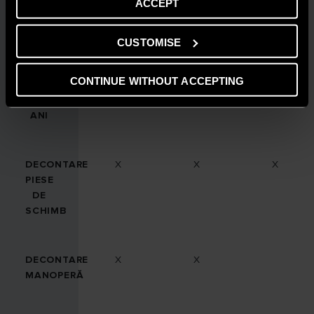
ACCEPT
PIF
CUSTOMISE
ACTIVARE
X
X
ÎN
CONTINUE WITHOUT ACCEPTING
PRIMII
2
ANI
DECONTARE
X
X
X
PIESE
DE
SCHIMB
DECONTARE
X
X
MANOPERĂ