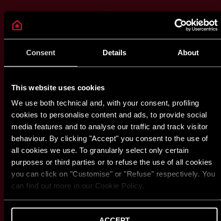
1990
Consent
Details
About
Expansiune globală
Odată cu lansarea pe piețele din China și Rusia, brandul
începe să se dezvolte la nivel global
This website uses cookies
We use both technical and, with your consent, profiling
cookies to personalise content and ads, to provide social
media features and to analyse our traffic and track visitor
behaviour. By clicking "Accept" you consent to the use of
all cookies we use. To granularly select only certain
purposes or third parties or to refuse the use of all cookies
you can click on "Customise" or "Refuse" respectively. You
can find out more in our Cookie Policy.
ACCEPT