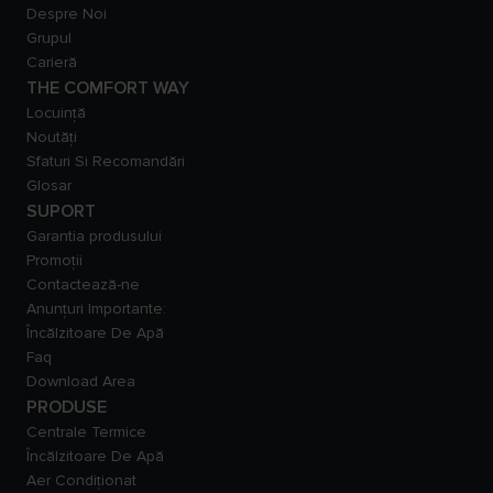
Despre Noi
Grupul
Carieră
THE COMFORT WAY
Locuință
Noutăți
Sfaturi Si Recomandări
Glosar
SUPORT
Garantia produsului
Promoții
Contactează-ne
Anunțuri Importante:
Încălzitoare De Apă
Faq
Download Area
PRODUSE
Centrale Termice
Încălzitoare De Apă
Aer Condiționat