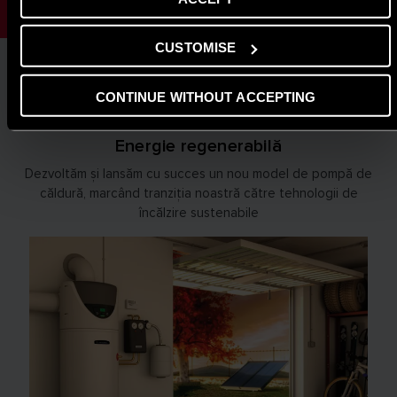
CUSTOMISE
CONTINUE WITHOUT ACCEPTING
2000
Energie regenerabilă
Dezvoltăm și lansăm cu succes un nou model de pompă de
căldură, marcând tranziția noastră către tehnologii de
încălzire sustenabile