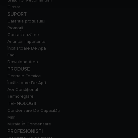
Sfaturi Si Recomandări
Glosar
SUPORT
Garantia produsului
Promoții
Contactează-ne
Anunțuri Importante:
Încălzitoare De Apă
Faq
Download Area
PRODUSE
Centrale Termice
Încălzitoare De Apă
Aer Condiționat
Termoreglare
TEHNOLOGII
Condensare De Capacităţi
Mari
Murale În Condensare
PROFESIONIȘTI