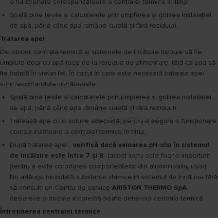
o funcționare corespunzătoare a centralei termice în timp;
Spală bine țevile și caloriferele prin umplerea și golirea instalației
de apă, până când apa ramâne curată și fără reziduuri.
Tratarea apei
De obicei, centrala termică și sistemele de încălzire trebuie să fie
umplute doar cu apă rece de la rețeaua de alimentare, fără ca apa să
fie tratată în vreun fel. În cazul în care este necesară tratarea apei
sunt recomandate următoarele:
Spală bine țevile și caloriferele prin umplerea și golirea instalației
de apă, până când apa rămâne curată și fără reziduuri;
Tratează apa cu o soluție adecvată, pentru a asigura o funcționare
corespunzătoare a centralei termice în timp;
După tratarea apei,
verifică dacă valoarea pH-ului în sistemul
de încălzire este între 7 și 8
(acest lucru este foarte important
pentru a evita corodarea componentelor din aluminiu/aliaj ușor).
Nu adăuga niciodată substanțe chimice în sistemul de încălzire fără
să consulți un Centru de service
ARISTON THERMO SpA
,
deoarece o dozare incorectă poate deteriora centrala termică.
Întreținerea centralei termice