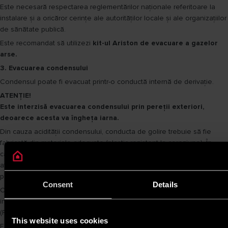
Este necesară respectarea reglementărilor naționale referitoare la
instalare și a oricăror cerințe ale autorităților locale și ale organizațiilor
de sănătate publică.
Este recomandat să utilizezi
kit-ul Ariston de evacuare a gazelor
arse.
3. Evacuarea condensului
Condensul poate fi evacuat printr-o conductă internă de derivație.
ATENȚIE!
Este interzisă evacuarea condensului prin pereții exteriori,
deoarece acesta va îngheța iarna.
Din cauza acidității condensului, conducta de golire trebuie să fie
fabricată din materiale adecvate (plastic rezistent la coroziune). În
cazul unei conducte de evacuare metalice sau materiale care pot fi
afectate de condensul acid, este necesară utilizare unei substanțe
pentru neutralizarea condensului.
Consent
Details
Conducta de evacuare a condensului trebuie să aibă diametrul minim
indicat (Fig.3) și o pantă continuă pentru a evita formarea condensului
(Fig.4).
This website uses cookies
Este necesară respectarea reglementărilor naționale referitoare la