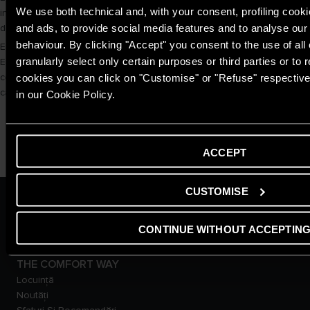
We use both technical and, with your consent, profiling cooki
instalare și a oricăror cerințe ale autorităților locale și ale organizațiilor
and ads, to provide social media features and to analyse our t
de sănătate publică.
behaviour. By clicking "Accept" you consent to the use of all
Este recomandat să utilizezi
kit-ul de evacuare Ariston
original.
granularly select only certain purposes or third parties or to r
E important de reținut faptul că substanțele pentru neutralizarea
condensului și pompele pentru recuperarea condensului se găsesc în
cookies you can click on "Customise" or "Refuse" respective
catalogul Ariston.
in our Cookie Policy.
ACCEPT
CUSTOMISE
ARISTON GROUP
Despre Noi
CONTINUE WITHOUT ACCEPTIN
Grupul
Carieră
THE COMFORT WAY
Locuință
Noutăți