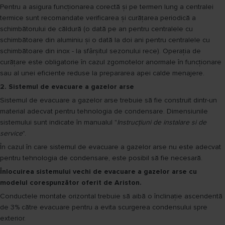
Pentru a asigura funcționarea corectă și pe termen lung a centralei
termice sunt recomandate verificarea și curățarea periodică a
schimbătorului de căldură (o dată pe an pentru centralele cu
schimbătoare din aluminiu și o dată la doi ani pentru centralele cu
schimbătoare din inox - la sfârșitul sezonului rece). Operația de
curățare este obligatorie în cazul zgomotelor anormale în funcționare
sau al unei eficiente reduse la prepararea apei calde menajere.
2. Sistemul de evacuare a gazelor arse
Sistemul de evacuare a gazelor arse trebuie să fie construit dintr-un
material adecvat pentru tehnologia de condensare. Dimensiunile
sistemului sunt indicate în manualul "
Instrucțiuni de instalare si de
service
".
În cazul în care sistemul de evacuare a gazelor arse nu este adecvat
pentru tehnologia de condensare, este posibil să fie necesară.
Înlocuirea sistemului vechi de evacuare a gazelor arse cu
modelul corespunzător oferit de Ariston.
Conductele montate orizontal trebuie să aibă o înclinație ascendentă
de 3% către evacuare pentru a evita scurgerea condensului spre
exterior.