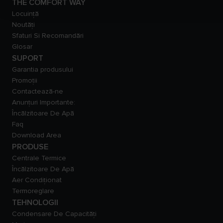
THE COMFORT WAY
Locuință
Noutăți
Sfaturi Si Recomandări
Glosar
SUPORT
Garantia produsului
Promoții
Contactează-ne
Anunțuri Importante:
Încălzitoare De Apă
Faq
Download Area
PRODUSE
Centrale Termice
Încălzitoare De Apă
Aer Condiționat
Termoreglare
TEHNOLOGII
Condensare De Capacităţi