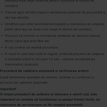
robinetul este deja conectat printr-o conductă la sifonul de
condens.
Trebuie apoi să ridici capacul aerisitorului automat de pe pompă și
să-l lași deschis.
Următorul pas este deschiderea treptată a robinetului de umplere,
până când apa se aude cum curge în sifonul de condens.
Procesul se încheie cu închiderea ventilului de aerisire manual
atunci când apa iese fără aer.
În caz contrar, se repetă procedura.
În cazul în care totul este în regulă, continuă procesul de umplere
a instalației până la cel puțin 1,5 bari - valoare vizualizată pe
manometrul cazanului.
Procedură de calibrare automată şi verificarea arderii
După terminarea operației de aerisire, centrala va continua cu
procesul de calibrare automată.
Important!
În timpul procedurii de calibrare şi măsurare a valorii co2, este
important ca centrala să funcţioneze cu panoul frontal închis, iar
tubulatura de aer/evacuare să fie complet asamblată.