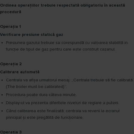
Ordinea operaţiilor trebuie respectată obligatoriu în această
procedură
Operația 1
Verificare presiune statică gaz
Presiunea gazului trebuie sa corespundă cu valoarea stabilită in
funcție de tipul de gaz pentru care este construit cazanul.
Operația 2
Calibrare automată
Centrala va afișa urmatorul mesaj: „Centrala trebuie să fie calibrată
(The boiler must be calibrated)”.
Procedura poate dura câteva minute.
Display-ul va prezenta diferitele niveluri de reglare a puterii.
Când calibrarea este finalizată, centrala va reveni la ecranul
principal și este pregătită de funcționare.
Operația 3