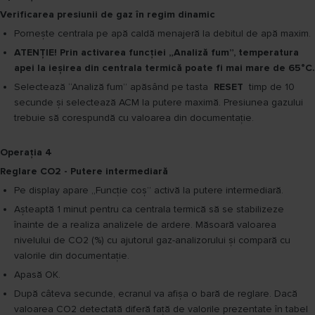
Verificarea presiunii de gaz în regim dinamic
Pornește centrala pe apă caldă menajeră la debitul de apă maxim.
ATENŢIE! Prin activarea funcției „Analiză fum”, temperatura
apei la ieşirea din centrala termică poate fi mai mare de 65°C.
Selectează “Analiză fum” apăsând pe tasta
RESET
timp de 10
secunde și selectează ACM la putere maximă. Presiunea gazului
trebuie să corespundă cu valoarea din documentație.
Operația 4
Reglare CO2 - Putere intermediară
Pe display apare „Funcție coș” activă la putere intermediară.
Aşteaptă 1 minut pentru ca centrala termică să se stabilizeze
înainte de a realiza analizele de ardere. Măsoară valoarea
nivelului de CO2 (%) cu ajutorul gaz-analizorului şi compară cu
valorile din documentație.
Apasă OK.
După câteva secunde, ecranul va afişa o bară de reglare. Dacă
valoarea CO2 detectată diferă faţă de valorile prezentate în tabel