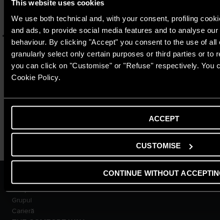
cod tehnic (234)
This website uses cookies
Selectează Revizie > Cazan şi alege Parametri configurare.
We use both technical and, with your consent, profiling cooki
Alege Calibrare automată (Automatic Calibration).
and ads, to provide social media features and to analyse our t
Selectează tipul de gaz utilizat:
behaviour. By clicking "Accept" you consent to the use of all
0 = Gaz natural (setare fabrică)
granularly select only certain purposes or third parties or to 
1 = LPG
you can click on "Customise" or "Refuse" respectively. You c
2 = G230 (FR)
Cookie Policy.
3 = G130 (IT)
Apasă tasta OK, iar pe display apare mesajul „Apăsați OK pentru a
activa Calibrare automată”.
ACCEPT
CUSTOMISE
CONTINUE WITHOUT ACCEPTI
ARISTON GROUP
Despre Noi
Grupul
Carieră