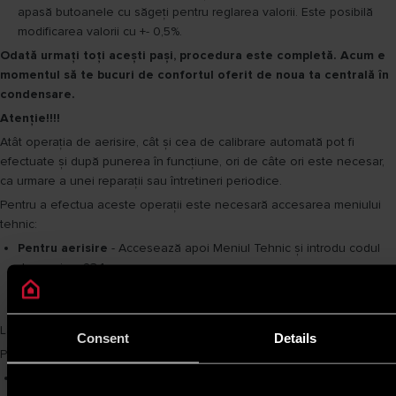
apasă butoanele cu săgeți pentru reglarea valorii. Este posibilă
modificarea valorii cu +- 0,5%.
Odată urmați toți acești pași, procedura este completă. Acum e
momentul să te bucuri de confortul oferit de noua ta centrală în
condensare.
Atenție!!!!
Atât operația de aerisire, cât și cea de calibrare automată pot fi
efectuate și după punerea în funcțiune, ori de câte ori este necesar,
ca urmare a unei reparații sau întretineri periodice.
Pentru a efectua aceste operații este necesară accesarea meniului
tehnic:
Pentru aerisire
- Accesează apoi Meniul Tehnic și introdu codul
de service, 234.
Selectează după aceea în ordine MOD CONFIGURARE EXPERT >
GHID DE PROCEDURĂ > AERISIREA INSTALAȚIEI.
La final, apasă OK și urmează instrucţiunile de pe ecran.
Consent
Details
Procedura de aerisire automată va dura aproximativ 7 minute.
Pentru calibrarea automată
– Accesează Meniul Tehnic și introdu