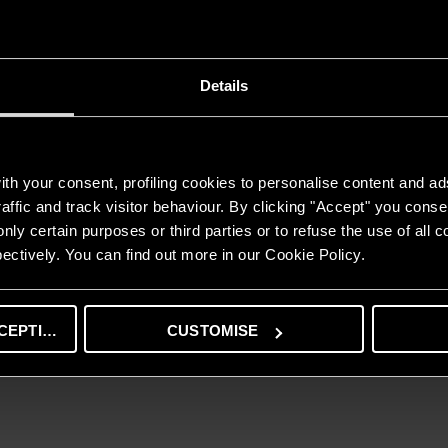
mătoarele:
ltima ocazie pe anul acesta.
Details
ionării centralei pe apă caldă.
bil să fie depuneri de calcar sau de magnetită pe schimbătorul de căldu
calitate.
th your consent, profiling cookies to personalise content and ad
toarele sau instalația în pardoseală.
affic and track visitor behaviour. By clicking "Accept" you consen
i reglați corect.
nly certain purposes or third parties or to refuse the use of all 
toarele.
ectively. You can find out more in our Cookie Policy.
ea agentului termic și, eventual, să adaugi o soluție biocid, pentru a pr
te curată și în poziția corectă.
CEPTING
CUSTOMISE