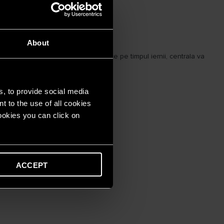
About
ră secundar. Apa fiind mult mai rece pe timpul iernii, centrala va
s, to provide social media
t to the use of all cookies
cookies you can click on
eveni formarea algelor.
ACCEPT