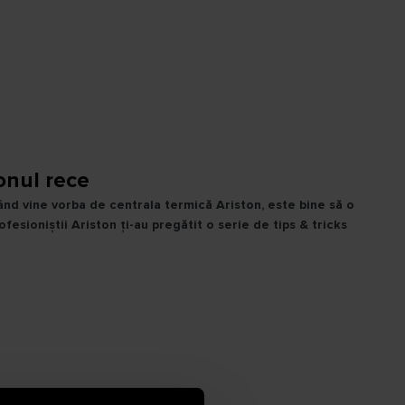
onul rece
 când vine vorba de centrala termică Ariston, este bine să o
fesioniștii Ariston ți-au pregătit o serie de tips & tricks