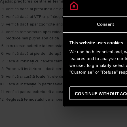
Așadar, pregătirea
centralei termice pentru sezonul rece
implică ur
Verifică dacă ai presiunea de apa de cel puțin 1 – 1,5 bari.
Verifică dacă ai VTP-ul și întreținerea de 2 ani realizate la zi – e u
Consent
Verifică dacă apar zgomote anormale (ca de fierbere) în timpul funcț
Verifică temperatura apei calde. Dacă nu e suficient de mare, e posi
produce mai puțină apă caldă.
This website uses cookies
Înlocuiește bateriile la termostatul fără fir. Folosește doar baterii de 
We use both technical and, wi
Verifică dacă ai pierderi de apă în instalație și aerisește toate radia
features and to analyse our tr
Daca ai robineți cu capete termostatice, asigură-te că sunt deschiși ș
we use. To granularly select o
Probează încălzirea – dacă centrala merge și încălzește toate radia
"Customise" or "Refuse" resp
Verifică și curăță toate filtrele din instalație.
Daca ai instalație în pardoseală, este recomandat să verifici calitat
Verifică partea exterioară a coșului de evacuare a gazelor – dacă es
CONTINUE WITHOUT AC
Reglează termostatul de ambient și temperatura pentru radiatoare