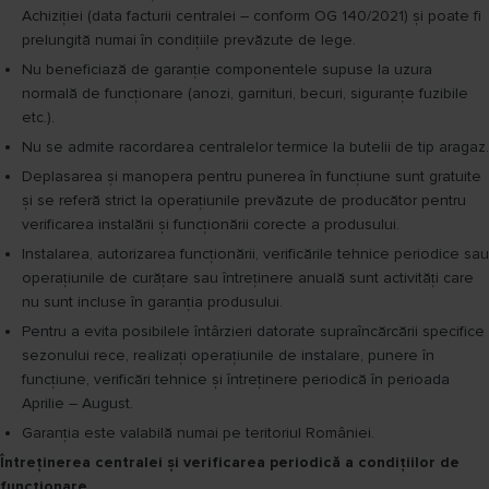
Achiziţiei (data facturii centralei – conform OG 140/2021) şi poate ﬁ
prelungită numai în condiţiile prevăzute de lege.
Nu beneficiază de garanţie componentele supuse la uzura
normală de funcţionare (anozi, garnituri, becuri, siguranţe fuzibile
etc.).
Nu se admite racordarea centralelor termice la butelii de tip aragaz.
Deplasarea şi manopera pentru punerea în funcţiune sunt gratuite
şi se referă strict la operaţiunile prevăzute de producător pentru
verificarea instalării şi funcţionării corecte a produsului.
Instalarea, autorizarea funcţionării, verificările tehnice periodice sau
operaţiunile de curăţare sau întreţinere anuală sunt activităţi care
nu sunt incluse în garanţia produsului.
Pentru a evita posibilele întârzieri datorate supraîncărcării specifice
sezonului rece, realizaţi operaţiunile de instalare, punere în
funcţiune, verificări tehnice şi întreţinere periodică în perioada
Aprilie – August.
Garanţia este valabilă numai pe teritoriul României.
Întreţinerea centralei şi verificarea periodică a condiţiilor de
funcţionare