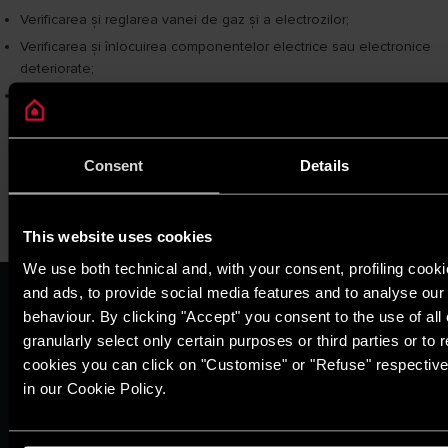
Verificarea și reglarea vanei de gaz și a electrozilor;
Verificarea și înlocuirea componentelor electrice sau electronice
deteriorate;
Verificarea alimentării electrice, a agentului termic din instalaţie, a
calităţii apei menajere și propunerea de soluţii pentru readucerea
acestora în parametrii recomandaţi.
Consent
Details
This website uses cookies
We use both technical and, with your consent, profiling cooki
and ads, to provide social media features and to analyse our t
ARISTON GROUP
behaviour. By clicking "Accept" you consent to the use of all
Despre Noi
granularly select only certain purposes or third parties or to r
Grupul
cookies you can click on "Customise" or "Refuse" respective
Carieră
THE COMFORT WAY
in our Cookie Policy.
Locuință
Noutăți