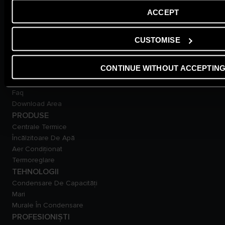
Sfaturi Si Recomandări
ACCEPT
Glosar
SUPORT
Garantia produsului
CUSTOMISE
Promoții
Contactează-ne
CONTINUE WITHOUT ACCEPTIN
Anunțuri Importante:
Încălzitoare De Apă
Faq
Download Area
PRODUSE
Centrale Termice
Încălzitoare De Apă
Aer Condiționat
Termoreglare
TEHNOLOGII
Condensare De Capacităţi
Mari
Murale În Condensare
PROFESIONIȘTI