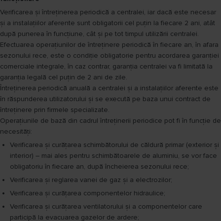
Verificarea și întreţinerea periodică a centralei, iar dacă este necesar
și a instalaţiilor aferente sunt obligatorii cel puţin la fiecare 2 ani, atât
după punerea în funcţiune, cât și pe tot timpul utilizării centralei.
Efectuarea operaţiunilor de întreţinere periodică în fiecare an, în afara
sezonului rece, este o condiţie obligatorie pentru acordarea garanţiei
comerciale integrale, în caz contrar, garanţia centralei va fi limitată la
garanţia legală cel puțin de 2 ani de zile.
Întreţinerea periodică anuală a centralei şi a instalaţiilor aferente este
în răspunderea utilizatorului şi se execută pe baza unui contract de
întreţinere prin firmele specializate.
Operaţiunile de bază din cadrul întreţinerii periodice pot fi în funcţie de
necesităţi:
Verificarea şi curăţarea schimbătorului de căldură primar (exterior şi
interior) – mai ales pentru schimbătoarele de aluminiu, se vor face
obligatoriu în fiecare an, după încheierea sezonului rece;
Verificarea şi reglarea vanei de gaz şi a electrozilor;
Verificarea şi curăţarea componentelor hidraulice;
Verificarea și curăţarea ventilatorului și a componentelor care
participă la evacuarea gazelor de ardere;