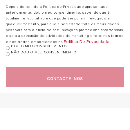
Temp. máx.
75
Depois de ter lido a Política de Privacidade apresentada
75 ºC
exercício
ºC
anteriormente, dou o meu consentimento, sabendo que é
totalmente facultativo e que pode ser por mim revogado em
qualquer momento, para que a Sociedade trate os meus dados
16
pessoais para o envio de comunicações promocionais/comerciais
Peso neto
20,5 kg
kg
e para a execução de atividades de marketing direto, nos termos
Política De Privacidade
e dos modos estabelecidos na
DOU O MEU CONSENTIMENTO
NÃO DOU O MEU CONSENTIMENTO
Índice proteção
IPX3
IPX3
Dispersão
0,99
1,35 kWh/24h
1
CONTACTE-NOS
térmica 65ºC
kWh/24h
Pressão máx.
8
8 bar
exercício
bar