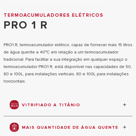
TERMOACUMULADORES ELÉTRICOS
PRO 1 R
PRO1 R, termoacumulador elétrico, capaz de fornecer mais 15 litros
de água quente a 40°C em relação a um termoacumulador
tradicional. Para facilitar a sua integração em qualquer espaço o
termoacumulador PRO1 R, está disponível nas capacidades de 50,
80 e 100L, para instalações verticais, 80 e 100L para instalações
horizontais.
VITRIFIADO A TITÂNIO
exclusiva tecnologia de vitrificado a titânio do
depósito com tratamento a 850°C
MAIS QUANTIDADE DE ÁGUA QUENTE