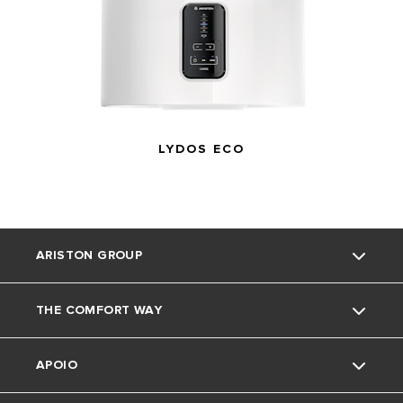
LYDOS ECO
ARISTON GROUP
THE COMFORT WAY
Marca Ariston
APOIO
O grupo
Truques e dicas