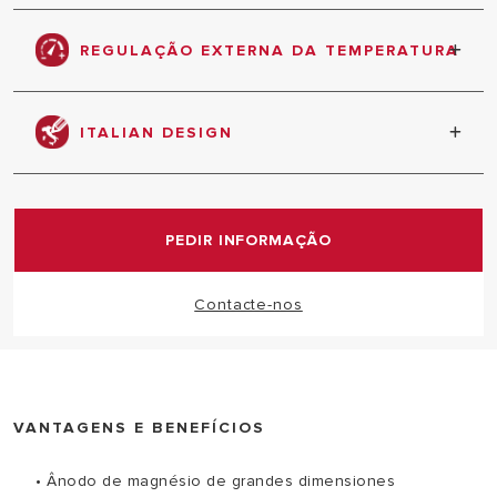
16% mais de água quente graças a tecnologia
WaterPlus
REGULAÇÃO EXTERNA DA TEMPERATURA
Permite ao utilizador eleger a temperatura mais
adequada de acordo com as necessidades.
ITALIAN DESIGN
O design dos nossos equipamentos, tem a
colaboração de designer italianos que contribuem
com a sua criatividade para equipamentos
PEDIR INFORMAÇÃO
modernos e inovadores
Contacte-nos
VANTAGENS E BENEFÍCIOS
• Ânodo de magnésio de grandes dimensiones