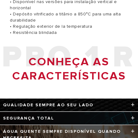
• Disponível nas versões para instalação vertical e
horizontal
• Depósito vitrificado a titânio a 850°C para uma alta
durabilidade
• Regulação exterior de la temperatura
• Resistência blindada
PRO 1 R
CONHEÇA AS
CARACTERÍSTICAS
QUALIDADE SEMPRE AO SEU LADO
A seleção dos materiais é o segredo da longa duração
SEGURANÇA TOTAL
dos termoacumuladores Ariston, todos os modelos do
Lydos têm resistência elétrica vitrificada com proteção
Os termoacumuladores elétricos Lydos passaram em
ÁGUA QUENTE SEMPRE DISPONÍVEL QUANDO
anticalcário e anti-corrosão.
todos os testes de segurança necessários para cumprir
NECESSITA