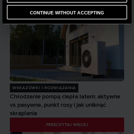
CONTINUE WITHOUT ACCEPTING
WSKAZÓWKI I ROZWIĄZANIA
Chłodzenie pompą ciepła latem: aktywne
vs pasywne, punkt rosy i jak uniknąć
skraplania
PRZECZYTAJ WIĘCEJ