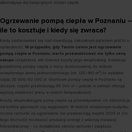
alternatywa dla tradycyjnych źródeł ciepła.
Ogrzewanie pompą ciepła w Poznaniu –
ile to kosztuje i kiedy się zwraca?
Kiedy zastanawiasz się nad inwestycją, naturalnym pytaniem jest to o
opłacalność.
W przypadku, gdy Twoim celem jest ogrzewanie
pompą ciepła w Poznaniu, warto przeanalizować nie tylko cenę
zakupu
urządzenia, ale również koszty jego eksploatacji. Instalacja
powietrznej pompy ciepła o mocy dostosowanej do dobrze
ocieplonego domu jednorodzinnego (ok. 130–160 m²) to wydatek
rzędu 35 000–50 000 zł. Gruntowe pompy ciepła w Poznaniu są
droższe, często przekraczają 65 000 zł – jednak w zamian oferują
wyższą stabilność pracy w niskich temperaturach.
Koszty eksploatacyjne pomp ciepła są przewidywalne, co odróżnia je
od kotłów gazowych czy węglowych. W dobrze ocieplonym budynku
roczne rachunki za ogrzewanie nie przekraczają zwykle 2500 zł. Do
tego dochodzi możliwość produkcji energii z własnej instalacji
fotowoltaicznej – co dodatkowo obniża rachunki i zwiększa