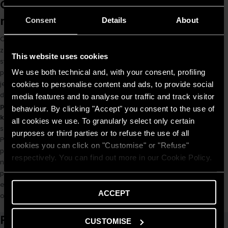
Czy montaż pomp ciepła w Poznaniu
ma sens w 2025?
Consent
Details
About
Czy montaż pomp ciepła w Poznaniu nadal jest opłacalny? Jeśli
zależy Ci na obniżeniu kosztów ogrzewania, wygodnym i cichym
This website uses cookies
systemie grzewczym oraz zwiększeniu niezależności energetycznej,
We use both technical and, with your consent, profiling
pompy ciepła są dobrym kierunkiem rozwoju. Rynek urządzeń i usług
jest dojrzały, co oznacza dostępność nowoczesnych rozwiązań i
cookies to personalise content and ads, to provide social
doświadczonych instalatorów.
Zarówno gruntowe, hybrydowe, jak i
media features and to analyse our traffic and track visitor
powietrzne pompy ciepła w Poznaniu mogą być dopasowane do
behaviour. By clicking "Accept" you consent to the use of
konkretnych potrzeb nieruchomości
– od kompaktowego domu
all cookies we use. To granularly select only certain
szeregowego po większy budynek jednorodzinny. Pompa ciepła w
purposes or third parties or to refuse the use of all
Poznaniu to decyzja, która przynosi korzyści nie tylko dziś, ale i w
cookies you can click on "Customise" or "Refuse"
perspektywie długoterminowej. W połączeniu z fotowoltaiką pozwala
respectively. You can find out more in our Cookie Policy.
niemal całkowicie wyeliminować koszty ogrzewania. Warto więc
podejść do tematu kompleksowo – przeanalizować bilans
energetyczny, skorzystać z dostępnych form wsparcia i wybrać
ACCEPT
odpowiednie rozwiązanie.
Powiązane artykuły
CUSTOMISE