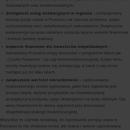
budowanych oraz modernizowanych.
dostępność usług instalacyjnych w regionie
– profesjonalny
montaż pomp ciepła w Poznaniu nie stanowi problemu, dzięki
rozbudowanej sieci certyfikowanych wykonawców. Zwiększona
konkurencja na rynku lokalnym oznacza lepsze warunki finansowe
i krótsze terminy realizacji.
wsparcie finansowe dla inwestorów indywidualnych
–
mieszkańcy Poznania mogą skorzystać z programów takich jak
„Czyste Powietrze” czy ulgi termomodernizacyjnej. Dzięki temu
koszty inwestycji realnie się zmniejszają, a zwrot z niej może
nastąpić już po kilku latach.
zwiększenie wartości nieruchomości
– zastosowanie
nowoczesnego źródła ogrzewania, jakim bez wątpienia jest
pompa ciepła, wpływa pozytywnie na charakterystykę
energetyczną budynku i jego atrakcyjność na rynku wtórnym. Dla
wielu inwestorów to ważny argument przy planowaniu
długofalowej strategii modernizacyjnej.
Wszystkie te czynniki sprawiają, że ogrzewanie pompą ciepła w
Poznaniu to nie chwilowa moda, ale realna i dobrze ugruntowana