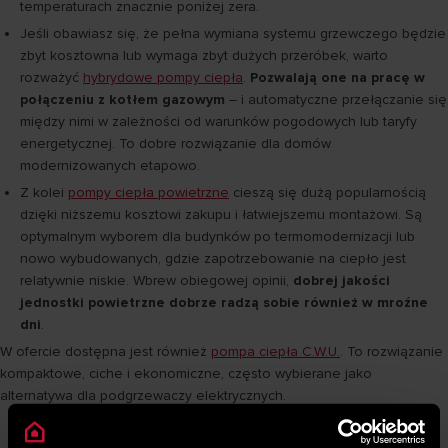
temperaturach znacznie poniżej zera.
Jeśli obawiasz się, że pełna wymiana systemu grzewczego będzie
zbyt kosztowna lub wymaga zbyt dużych przeróbek, warto
rozważyć
hybrydowe pompy ciepła
.
Pozwalają one na pracę w
połączeniu z kotłem gazowym
– i automatyczne przełączanie się
między nimi w zależności od warunków pogodowych lub taryfy
energetycznej. To dobre rozwiązanie dla domów
modernizowanych etapowo.
Z kolei
pompy ciepła powietrzne
cieszą się dużą popularnością
dzięki niższemu kosztowi zakupu i łatwiejszemu montażowi. Są
optymalnym wyborem dla budynków po termomodernizacji lub
nowo wybudowanych, gdzie zapotrzebowanie na ciepło jest
relatywnie niskie. Wbrew obiegowej opinii,
dobrej jakości
jednostki powietrzne dobrze radzą sobie również w mroźne
dni
.
W ofercie dostępna jest również
pompa ciepła C.W.U.
. To rozwiązanie
kompaktowe, ciche i ekonomiczne, często wybierane jako
alternatywa dla podgrzewaczy elektrycznych.