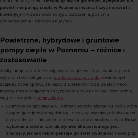
opłacalność systemu.
Decydując się na gruntowe, hybrydowe lub
powietrzne pompy ciepła w Poznaniu, możesz liczyć na zwrot z
inwestycji
– w zależności od typu urządzenia, poziomu
dofinansowania i standardu budynku.
Powietrzne, hybrydowe i gruntowe
pompy ciepła w Poznaniu – różnice i
zastosowanie
Jeśli planujesz modernizację systemu grzewczego, staniesz przed
wyborem technologii. Jako
producent pomp ciepła
powietrznych
zdajemy sobie sprawy, że każdy z systemów może działać nieco
inaczej. Przed podjęciem decyzji warto dowiedzieć się, czym różnią
się poszczególne
pompy ciepła
.
Gruntowe pompy ciepła w Poznaniu to rozwiązanie dla osób, które
dysponują odpowiednią działką i oczekują wysokiej efektywności
przez cały rok – niezależnie od warunków atmosferycznych.
Koszt
wykonania odwiertów lub wymiennika poziomego jest
znaczący, jednak rekompensuje go stała wydajność
nawet przy