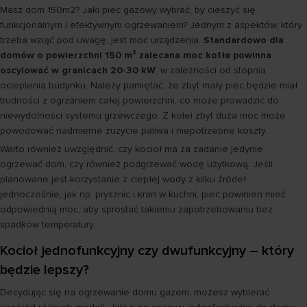
Masz dom 150m2? Jaki piec gazowy wybrać, by cieszyć się
funkcjonalnym i efektywnym ogrzewaniem? Jednym z aspektów, który
trzeba wziąć pod uwagę, jest moc urządzenia.
Standardowo dla
domów o powierzchni 150 m² zalecana moc kotła powinna
oscylować w granicach 20-30 kW
, w zależności od stopnia
ocieplenia budynku. Należy pamiętać, że zbyt mały piec będzie miał
trudności z ogrzaniem całej powierzchni, co może prowadzić do
niewydolności systemu grzewczego. Z kolei zbyt duża moc może
powodować nadmierne zużycie paliwa i niepotrzebne koszty.
Warto również uwzględnić, czy kocioł ma za zadanie jedynie
ogrzewać dom, czy również podgrzewać wodę użytkową. Jeśli
planowane jest korzystanie z ciepłej wody z kilku źródeł
jednocześnie, jak np. prysznic i kran w kuchni, piec powinien mieć
odpowiednią moc, aby sprostać takiemu zapotrzebowaniu bez
spadków temperatury.
Kocioł jednofunkcyjny czy dwufunkcyjny – który
będzie lepszy?
Decydując się na ogrzewanie domu gazem, możesz wybierać