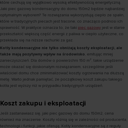
które cechują się wyjątkowo wysoką efektywnością energetyczną.
Jaki piec gazowy kondensacyjny do domu 150m2 będzie najbardziej
optymalnym wyborem? Te rozwiązania wykorzystują ciepło ze spalin,
które w tradycyjnych piecach jest tracone, co znacząco podnosi ich
sprawność. W praktyce oznacza to, że taki
piec gazowy
jest w stanie
przekształcić większą część energii z paliwa w ciepło użyteczne, co
przekłada się na niższe rachunki za gaz.
Kotły kondensacyjne nie tylko obniżają koszty eksploatacji, ale
także mają pozytywny wpływ na środowisko
, emitując mniej
zanieczyszczeń. Dla domów o powierzchni 150 m², takie urządzenie
może okazać się doskonałym rozwiązaniem, szczególnie jeśli
właściciel domu chce zminimalizować koszty ogrzewania na dłuższą
metę. Warto jednak pamiętać, że początkowy koszt zakupu takiego
kotła jest wyższy niż w przypadku tradycyjnych urządzeń.
Koszt zakupu i eksploatacji
Jeśli zastanawiasz się, jaki piec gazowy do domu 150m2, cena
również ma znaczenie. Koszty różnią się w zależności od producenta,
technologii i funkcji, jakie oferują. Kotły kondensacyjne są z reguły