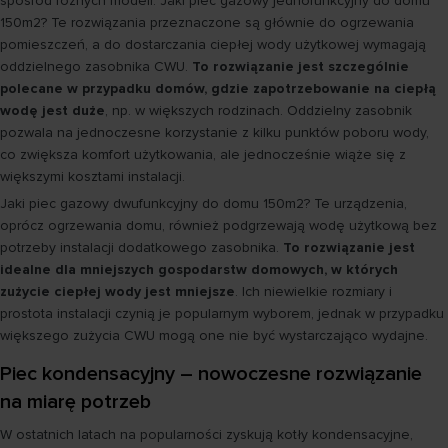
spośród różnych modeli. Jaki piec gazowy jednofunkcyjny do domu
150m2? Te rozwiązania przeznaczone są głównie do ogrzewania
pomieszczeń, a do dostarczania ciepłej wody użytkowej wymagają
oddzielnego zasobnika CWU.
To rozwiązanie jest szczególnie
polecane w przypadku domów, gdzie zapotrzebowanie na ciepłą
wodę jest duże
, np. w większych rodzinach. Oddzielny zasobnik
pozwala na jednoczesne korzystanie z kilku punktów poboru wody,
co zwiększa komfort użytkowania, ale jednocześnie wiąże się z
większymi kosztami instalacji.
Jaki piec gazowy dwufunkcyjny do domu 150m2? Te urządzenia,
oprócz ogrzewania domu, również podgrzewają wodę użytkową bez
potrzeby instalacji dodatkowego zasobnika.
To rozwiązanie jest
idealne dla mniejszych gospodarstw domowych, w których
zużycie ciepłej wody jest mniejsze
. Ich niewielkie rozmiary i
prostota instalacji czynią je popularnym wyborem, jednak w przypadku
większego zużycia CWU mogą one nie być wystarczająco wydajne.
Piec kondensacyjny – nowoczesne rozwiązanie
na miarę potrzeb
W ostatnich latach na popularności zyskują kotły kondensacyjne,