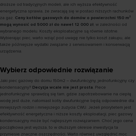
droższe od tradycyjnych modeli, ale ich wyższa efektywność
energetyczna sprawia, że zwracają się w postaci niższych rachunków
za gaz.
Ceny kotłów gazowych do domów o powierzchni 150 m²
mogą wynosić od 5000 zł do nawet 12 000 zł
, w zależności od
wybranego modelu. Koszty eksploatacyjne są równie istotne.
Wybierając piec, warto wziąć pod uwagę nie tylko koszt zakupu, ale
także późniejsze wydatki związane z serwisowaniem i konserwacją
urządzenia.
Wybierz odpowiednie rozwiązanie
Jaki piec gazowy do domu 150m2 – dwufunkcyjny, jednofunkcyjny czy
kondensacyjny?
Decyzja wcale nie jest prosta
. Piece
jednofunkcyjne sprawdzą się tam, gdzie zapotrzebowanie na ciepłą
wodę jest duże, natomiast kotły dwufunkcyjne będą odpowiednie dla
mniejszych rodzin i mniejszego zużycia CWU. Jeżeli priorytetem jest
efektywność energetyczna i niższe koszty eksploatacji, piec gazowy
kondensacyjny może być najlepszym rozwiązaniem. Choć jego cena
początkowa jest wyższa, to w dłuższym okresie inwestycja ta
przyniesie znaczne oszczędności. Warto również uwzględnić moc