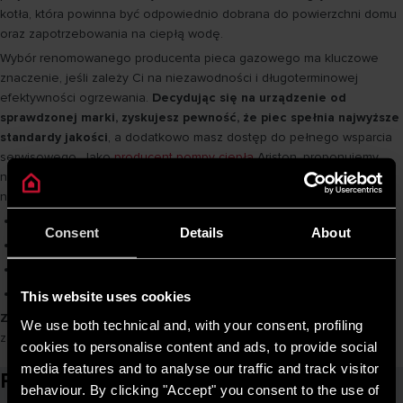
kotła, która powinna być odpowiednio dobrana do powierzchni domu
oraz zapotrzebowania na ciepłą wodę.
Wybór renomowanego producenta pieca gazowego ma kluczowe
znaczenie, jeśli zależy Ci na niezawodności i długoterminowej
efektywności ogrzewania.
Decydując się na urządzenie od
sprawdzonej marki, zyskujesz pewność, że piec spełnia najwyższe
standardy jakości
, a dodatkowo masz dostęp do pełnego wsparcia
serwisowego. Jako
producent pompy ciepła
Ariston, proponujemy
nowoczesne rozwiązania, które łączą innowacyjne technologie z
niezawodnością i wygodą użytkowania. W ofercie znajdziesz:
piec gazowy kondensacyjny
,
Consent
Details
About
piec gazowy z otwartą komorą spalania
,
wiszące kotły gazowe
,
piec gazowy z zasobnikiem
.
This website uses cookies
Zapraszamy do zapoznania się z naszą ofertą
– wybierz piec, który
We use both technical and, with your consent, profiling
zapewni Ci komfort i spokój na lata.
cookies to personalise content and ads, to provide social
media features and to analyse our traffic and track visitor
Powiązane artykuły
behaviour. By clicking "Accept" you consent to the use of