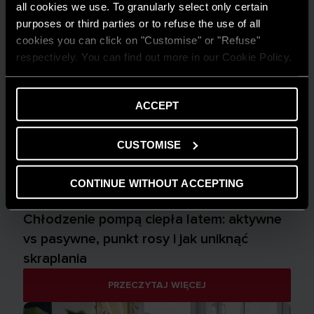
all cookies we use. To granularly select only certain
purposes or third parties or to refuse the use of all
cookies you can click on "Customise" or "Refuse"
respectively. You can find out more in our Cookie Policy.
ACCEPT
CUSTOMISE
CONTINUE WITHOUT ACCEPTING
WSKAZÓWKI I ROZWIĄZANIA
Chłodzenie pompą ciepła latem: aktywne
vs pasywne, punkt rosy i jak uniknąć
skraplania
PRZECZYTAJ WIĘCEJ