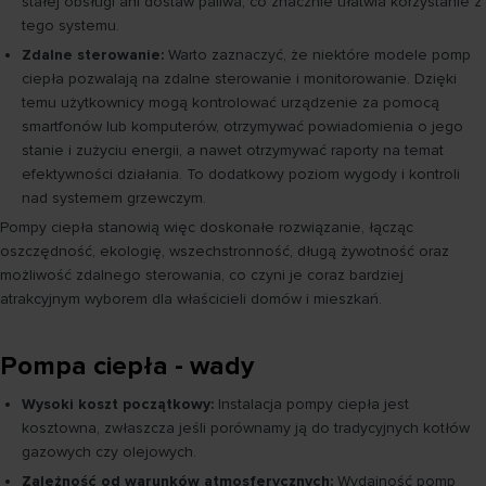
stałej obsługi ani dostaw paliwa, co znacznie ułatwia korzystanie z
tego systemu.
Zdalne sterowanie:
Warto zaznaczyć, że niektóre modele pomp
ciepła pozwalają na zdalne sterowanie i monitorowanie. Dzięki
temu użytkownicy mogą kontrolować urządzenie za pomocą
smartfonów lub komputerów, otrzymywać powiadomienia o jego
stanie i zużyciu energii, a nawet otrzymywać raporty na temat
efektywności działania. To dodatkowy poziom wygody i kontroli
nad systemem grzewczym.
Pompy ciepła stanowią więc doskonałe rozwiązanie, łącząc
oszczędność, ekologię, wszechstronność, długą żywotność oraz
możliwość zdalnego sterowania, co czyni je coraz bardziej
atrakcyjnym wyborem dla właścicieli domów i mieszkań.
Pompa ciepła - wady
Wysoki koszt początkowy:
Instalacja pompy ciepła jest
kosztowna, zwłaszcza jeśli porównamy ją do tradycyjnych kotłów
gazowych czy olejowych.
Zależność od warunków atmosferycznych:
Wydajność pomp