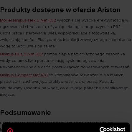
Produkty dostępne w ofercie Ariston
Model Nimbus Flex S Net R32
wyróżnia się wysoką efektywnością w
ogrzewaniu i chłodzeniu, używając ekologicznego czynnika R32.
Cicha praca i sterowanie Wi-Fi, współpracujące z fotowoltaiką,
zwiększają komfort. Elastyczność instalacji zewnętrznego zbiornika na
wodę to jego unikalna zaleta.
Nimbus Plus S Net R32
pompa ciepła bez dołączonego zasobnika
wody, co umożliwia personalizację systemu ogrzewania.
Rekomendowany dla osób poszukujących dopasowanych rozwiązań.
Nimbus Compact Net R32
to kompaktowe rozwiązanie dla małych
przestrzeni, zachowujące efektywność i cichą pracę. Posiada
wbudowany zasobnik na wodę, co eliminuje potrzebę dodatkowego
miejsca.
Podsumowanie
Pompy ciepła stanowią coraz popularniejszą alternatywę dla
tradycyjnych systemów grzewczych w domach. Działają na zasadzie