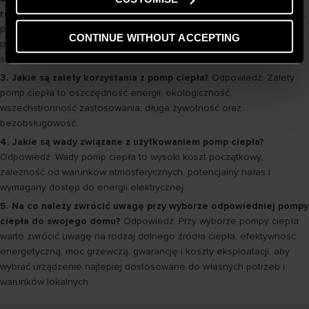
rozwiązanie?
Odpowiedź: Pompy ciepła są uważane za ekologiczne,
ponieważ korzystają z odnawialnych źródeł energii, takich jak
CONTINUE WITHOUT ACCEPTING
powietrze, woda czy gleba i nie emitują spalin, ani innych substancji
szkodliwych dla środowiska.
3. Jakie są zalety korzystania z pomp ciepła?
Odpowiedź: Zalety
pomp ciepła to oszczędność energii, ekologiczność,
wszechstronność zastosowania, długa żywotność oraz
bezobsługowość.
4. Jakie są wady związane z użytkowaniem pomp ciepła?
Odpowiedź: Wady pomp ciepła to wysoki koszt początkowy,
zależność od warunków atmosferycznych, potencjalny hałas i
wymagany dostęp do energii elektrycznej.
5. Na co należy zwrócić uwagę przy wyborze odpowiedniej pompy
ciepła do swojego domu?
Odpowiedź: Przy wyborze pompy ciepła
warto zwrócić uwagę na rodzaj dolnego źródła ciepła, efektywność
energetyczną, moc grzewczą, gwarancję i koszty eksploatacji, aby
wybrać urządzenie najlepiej dostosowane do własnych potrzeb i
warunków lokalnych.