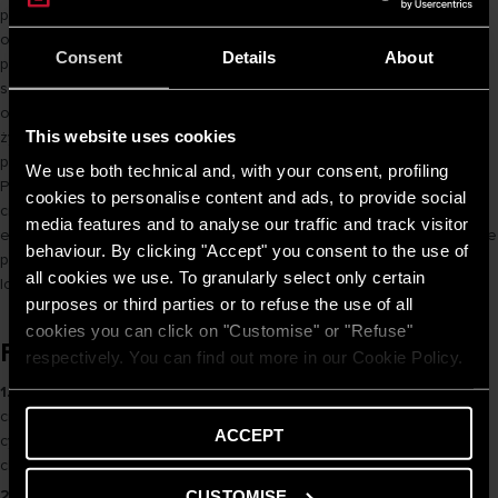
przekształcania energii cieplnej, wykorzystując cykl chłodzenia i
ogrzewania oraz czynniki chłodnicze. Są uważane za ekologiczne,
Consent
Details
About
ponieważ bazują na odnawialnych źródłach energii i nie emitują
szkodliwych substancji. Pompy ciepła oferują wiele zalet, takich jak
oszczędność energii, wszechstronność zastosowania i długa
This website uses cookies
żywotność, ale mają także wady, do których należą: wysoki koszt
początkowy i zależność efektywności od warunków pogodowych.
We use both technical and, with your consent, profiling
Przy wyborze pompy ciepła ważne jest uwzględnienie rodzaju źródła
cookies to personalise content and ads, to provide social
ciepła, efektywności energetycznej, mocy grzewczej oraz kosztów
media features and to analyse our traffic and track visitor
eksploatacji. Decyzja o instalacji pompy ciepła powinna być dokładnie
behaviour. By clicking "Accept" you consent to the use of
przemyślana, z uwzględnieniem indywidualnych potrzeb i warunków
all cookies we use. To granularly select only certain
lokalnych.
purposes or third parties or to refuse the use of all
cookies you can click on "Customise" or "Refuse"
FAQ – Najczęściej zadawane pytania
respectively. You can find out more in our Cookie Policy.
1. Jak działają pompy ciepła?
Odpowiedź: Pompy ciepła przenoszą
ciepło z zewnątrz do wnętrza budynku lub odwrotnie, wykorzystując
ACCEPT
cykl parowania i skraplania czynnika chłodniczego do ogrzewania lub
chłodzenia.
2. Dlaczego pompy ciepła uważane są za ekologiczne
CUSTOMISE