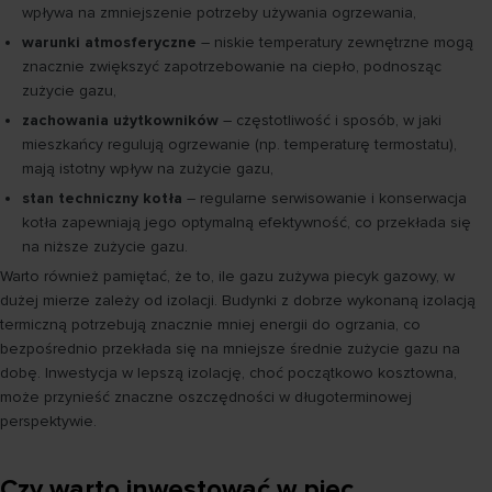
wpływa na zmniejszenie potrzeby używania ogrzewania,
warunki atmosferyczne
– niskie temperatury zewnętrzne mogą
znacznie zwiększyć zapotrzebowanie na ciepło, podnosząc
zużycie gazu,
zachowania użytkowników
– częstotliwość i sposób, w jaki
mieszkańcy regulują ogrzewanie (np. temperaturę termostatu),
mają istotny wpływ na zużycie gazu,
stan techniczny kotła
– regularne serwisowanie i konserwacja
kotła zapewniają jego optymalną efektywność, co przekłada się
na niższe zużycie gazu.
Warto również pamiętać, że to, ile gazu zużywa piecyk gazowy, w
dużej mierze zależy od izolacji. Budynki z dobrze wykonaną izolacją
termiczną potrzebują znacznie mniej energii do ogrzania, co
bezpośrednio przekłada się na mniejsze średnie zużycie gazu na
dobę. Inwestycja w lepszą izolację, choć początkowo kosztowna,
może przynieść znaczne oszczędności w długoterminowej
perspektywie.
Czy warto inwestować w piec