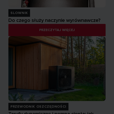
SLOWNIK
Do czego służy naczynie wyrównawcze?
PRZECZYTAJ WIĘCEJ
PRZEWODNIK OSZCZĘDNOŚCI
Taryfy dynamiczne i pompa ciepła: jak