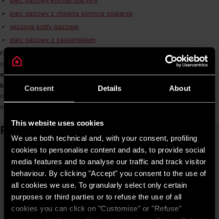
piec gazowy kondensacyjny
,
piec gazowy z otwartą komorą spalania
,
wiszące kotły gazowe
,
piec gazowy z zasobnikiem
.
Kotły kondensacyjne Ariston, korzystając z zaawansowanej techniki
odzyskiwania ciepła z par wodnych,
zapewniają znacznie wyższą
efektywność energetyczną w porównaniu do starszych modeli
kotłów
. Dzięki temu nie tylko obniżają koszty ogrzewania, ale
Consent
Details
About
również redukują negatywny wpływ na środowisko przez
minimalizację emisji szkodliwych gazów.
This website uses cookies
Powiązane artykuły
We use both technical and, with your consent, profiling
cookies to personalise content and ads, to provide social
media features and to analyse our traffic and track visitor
behaviour. By clicking "Accept" you consent to the use of
all cookies we use. To granularly select only certain
purposes or third parties or to refuse the use of all
cookies you can click on "Customise" or "Refuse"