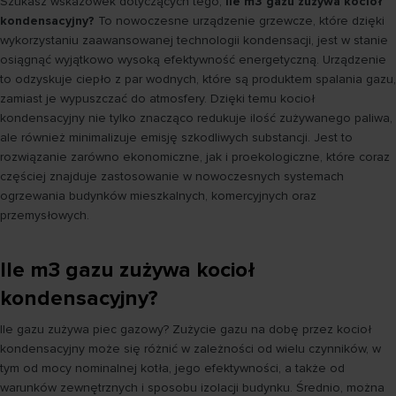
Szukasz wskazówek dotyczących tego,
ile m3 gazu zużywa kocioł
kondensacyjny?
To nowoczesne urządzenie grzewcze, które dzięki
wykorzystaniu zaawansowanej technologii kondensacji, jest w stanie
osiągnąć wyjątkowo wysoką efektywność energetyczną. Urządzenie
to odzyskuje ciepło z par wodnych, które są produktem spalania gazu,
zamiast je wypuszczać do atmosfery. Dzięki temu kocioł
kondensacyjny nie tylko znacząco redukuje ilość zużywanego paliwa,
ale również minimalizuje emisję szkodliwych substancji. Jest to
rozwiązanie zarówno ekonomiczne, jak i proekologiczne, które coraz
częściej znajduje zastosowanie w nowoczesnych systemach
ogrzewania budynków mieszkalnych, komercyjnych oraz
przemysłowych.
Ile m3 gazu zużywa kocioł
kondensacyjny?
Ile gazu zużywa piec gazowy? Zużycie gazu na dobę przez kocioł
kondensacyjny może się różnić w zależności od wielu czynników, w
tym od mocy nominalnej kotła, jego efektywności, a także od
warunków zewnętrznych i sposobu izolacji budynku. Średnio, można