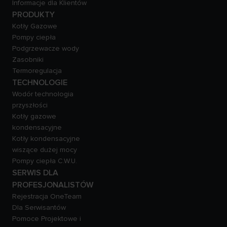
Informacje dla Klientów
PRODUKTY
Kotły Gazowe
Pompy ciepła
Podgrzewacze wody
Zasobniki
Termoregulacja
TECHNOLOGIE
Wodór technologia
przyszłości
Kotły gazowe
kondensacyjne
Kotły kondensacyjne
wiszące dużej mocy
Pompy ciepła C.W.U.
SERWIS DLA
PROFESJONALISTÓW
Rejestracja OneTeam
Dla Serwisantów
Pomoce Projektowe i