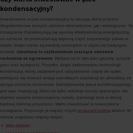
kondensacyjny?
Inwestowanie w piec kondensacyjny to decyzja, która przynosi
długoterminowe korzyści zarówno ekonomiczne, jak i ekologiczne. Te
rozwiązania charakteryzują się wysoką efektywnością energetyczną,
co oznacza, że przekształcają większą część zużywanego paliwa w
ciepło, dzięki czemu są bardziej oszczędne w użyciu niż tradycyjne
modele.
Umożliwia to użytkownikom znaczące obniżenie
rachunków za ogrzewanie
. Wpływa na to sam piec gazowy, zużycie
gazu oraz wydajność. Ponadto, dzięki zastosowaniu technologii
kondensacji, której zadaniem jest odzyskiwanie ciepła ze spalin,
zmniejsza się również emisja szkodliwych substancji do atmosfery, co
sprzyja ochronie środowiska. Zainstalowanie pieca kondensacyjnego
jest więc inwestycją, która nie tylko redukuje koszty operacyjne, ale
również wspiera zrównoważony rozwój, stanowiąc krok w stronę
bardziej zielonej przyszłości. Warto inwestować w nowoczesne
rozwiązania. Proponuje je między innymi
producent kotłów
Ariston. W
ofercie znajdziesz między innymi:
piec gazowy
,