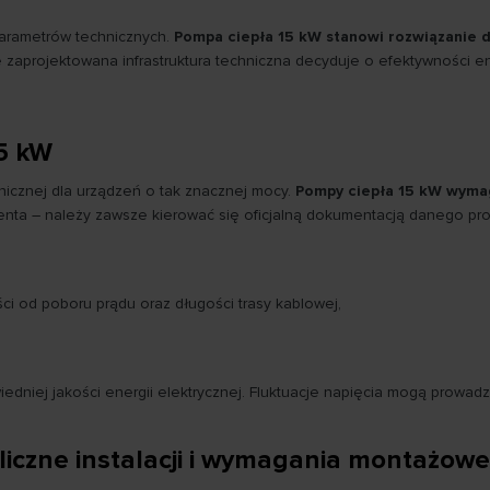
parametrów technicznych.
Pompa ciepła 15 kW stanowi rozwiązanie 
 zaprojektowana infrastruktura techniczna decyduje o efektywności e
5 kW
hnicznej dla urządzeń o tak znacznej mocy.
Pompy ciepła 15 kW wymag
enta – należy zawsze kierować się oficjalną dokumentacją danego pr
ci od poboru prądu oraz długości trasy kablowej,
edniej jakości energii elektrycznej. Fluktuacje napięcia mogą prowad
iczne instalacji i wymagania montażowe