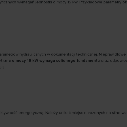
ficznych wymagań jednostki o mocy 15 kW. Przykładowe parametry obe
rametrów hydraulicznych w dokumentacji technicznej. Nieprawidłowe
trzna o mocy 15 kW wymaga solidnego fundamentu
oraz odpowied
ją:
tywność energetyczną. Należy unikać miejsc narażonych na silne wiat