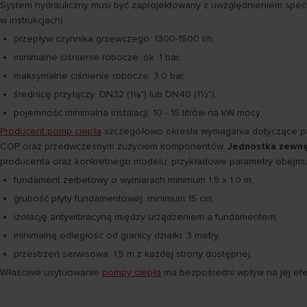
System hydrauliczny musi być zaprojektowany z uwzględnieniem specy
w instrukcjach):
przepływ czynnika grzewczego: 1300-1500 l/h,
minimalne ciśnienie robocze: ok. 1 bar,
maksymalne ciśnienie robocze: 3,0 bar,
średnicę przyłączy: DN32 (1¼") lub DN40 (1½"),
pojemność minimalna instalacji: 10 - 15 litrów na kW mocy.
Producent pomp ciepła
szczegółowo określa wymagania dotyczące pa
COP oraz przedwczesnym zużyciem komponentów.
Jednostka zewnę
producenta oraz konkretnego modelu; przykładowe parametry obejmu
fundament żelbetowy o wymiarach minimum 1,5 x 1,0 m,
grubość płyty fundamentowej: minimum 15 cm,
izolację antywibracyną między urządzeniem a fundamentem,
minimalną odległość od granicy działki: 3 metry,
przestrzeń serwisowa: 1,5 m z każdej strony dostępnej.
Właściwe usytuowanie
pompy ciepła
ma bezpośredni wpływ na jej efek