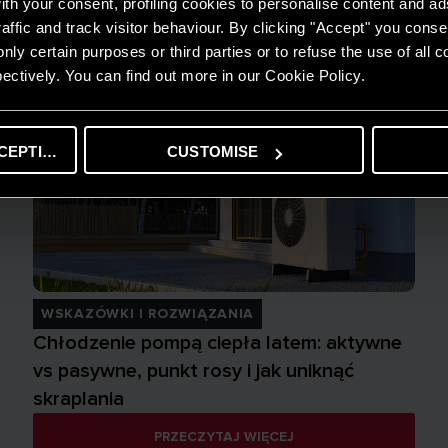
th your consent, profiling cookies to personalise content and ad
affic and track visitor behaviour. By clicking "Accept" you consen
nly certain purposes or third parties or to refuse the use of all 
ectively. You can find out more in our Cookie Policy.
CEPTING
CUSTOMISE
WSKAZÓWKI I ROZWIĄZANIA
Chłodzenie pompą ciepła latem: aktywne
vs pasywne, punkt rosy i jak uniknąć
skraplania
PRZECZYTAJ WIĘCEJ