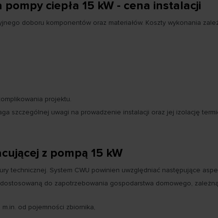
a pompy ciepła 15 kW - cena instalacji
yzyjnego doboru komponentów oraz materiałów. Koszty wykonania zale
komplikowania projektu.
a szczególnej uwagi na prowadzenie instalacji oraz jej izolację termi
cującej z pompą 15 kW
tury technicznej. System CWU powinien uwzględniać następujące aspe
dostosowaną do zapotrzebowania gospodarstwa domowego, zależną od 
m.in. od pojemności zbiornika,