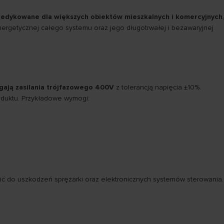
dedykowane dla większych obiektów mieszkalnych i komercyjnych
,
nergetycznej całego systemu oraz jego długotrwałej i bezawaryjnej
ają zasilania trójfazowego 400V
z tolerancją napięcia ±10%.
oduktu. Przykładowe wymogi:
zić do uszkodzeń sprężarki oraz elektronicznych systemów sterowania.