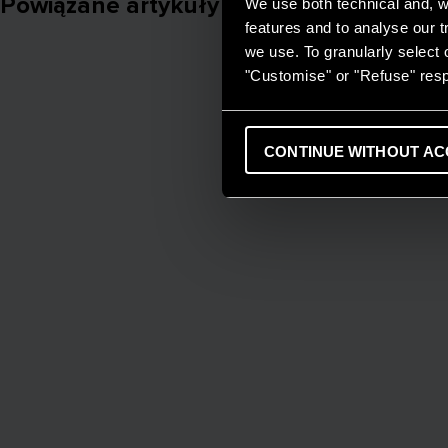
Powiązane artykuły
We use both technical and, wi
features and to analyse our tr
we use. To granularly select o
"Customise" or "Refuse" resp
CONTINUE WITHOUT AC