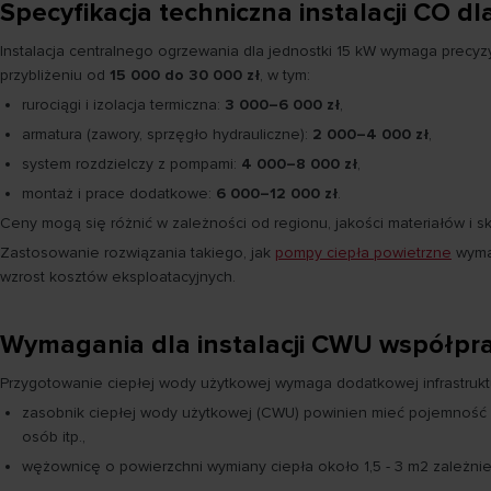
Specyfikacja techniczna instalacji CO dl
Instalacja centralnego ogrzewania dla jednostki 15 kW wymaga prec
przybliżeniu od
15 000 do 30 000 zł
, w tym:
rurociągi i izolacja termiczna:
3 000–6 000 zł
,
armatura (zawory, sprzęgło hydrauliczne):
2 000–4 000 zł
,
system rozdzielczy z pompami:
4 000–8 000 zł
,
montaż i prace dodatkowe:
6 000–12 000 zł
.
Ceny mogą się różnić w zależności od regionu, jakości materiałów i s
Zastosowanie rozwiązania takiego, jak
pompy ciepła powietrzne
wymag
wzrost kosztów eksploatacyjnych.
Wymagania dla instalacji CWU współpra
Przygotowanie ciepłej wody użytkowej wymaga dodatkowej infrastruk
zasobnik ciepłej wody użytkowej (CWU) powinien mieć pojemność 
osób itp.,
wężownicę o powierzchni wymiany ciepła około 1,5 - 3 m2 zależnie 