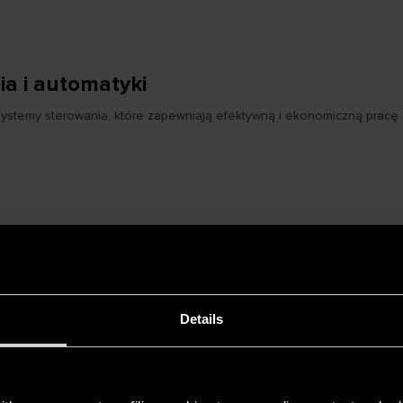
a i automatyki
my sterowania, które zapewniają efektywną i ekonomiczną pracę ins
brydowe pompy ciepła
, które łączą różne technologie grzewcze, dzięk
y się na typowych systemach sterowania dostosowanych do jednego ź
go podejścia uwzględniającego wszystkie aspekty techniczne. Kluczow
Details
bilną pracę urządzenia.
System hydrauliczny musi być zaprojektow
 rozpoczęciem montażu należy uzyskać wszystkie niezbędne pozwolen
bowiązującymi normami zapewnia bezpieczną i ekonomiczną eksploatac