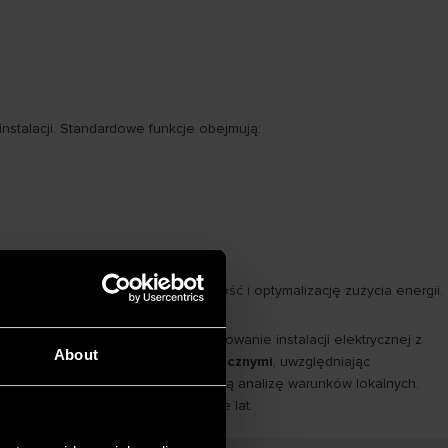
talacji. Standardowe funkcje obejmują:
i czemu oferują większą elastyczność i optymalizację zużycia energii.
ródła ciepła.
e znaczenie ma właściwe przygotowanie instalacji elektrycznej z
About
any zgodnie z parametrami technicznymi
, uwzględniając
ia oraz przeprowadzić szczegółową analizę warunków lokalnych.
ję systemu grzewczego przez wiele lat.