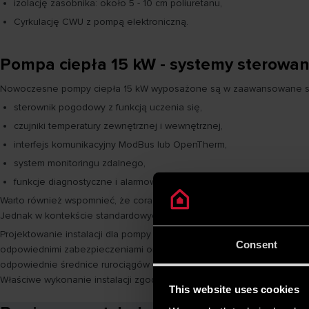
izolację zasobnika: około 5 - 10 cm poliuretanu,
Cyrkulację CWU z pompą elektroniczną.
Pompa ciepła 15 kW - systemy sterowani
Nowoczesne pompy ciepła 15 kW wyposażone są w zaawansowane syste
sterownik pogodowy z funkcją uczenia się,
czujniki temperatury zewnętrznej i wewnętrznej,
interfejs komunikacyjny ModBus lub OpenTherm,
system monitoringu zdalnego,
funkcje diagnostyczne i alarmowe.
Warto również wspomnieć, że coraz częściej na rynku pojawiają się
hy
Jednak w kontekście standardowych pomp ciepła 15 kW koncentrujem
Projektowanie instalacji dla pompy ciepła 15 kW wymaga kompleksowe
Consent
odpowiednimi zabezpieczeniami oraz fundamentu zapewniającego sta
odpowiednie średnice rurociągów i elementy zabezpieczające. Przed
Właściwe wykonanie instalacji zgodnie z zaleceniami producenta i o
This website uses cookies