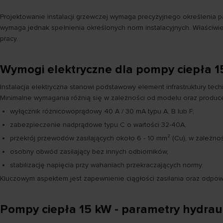
Projektowanie instalacji grzewczej wymaga precyzyjnego określenia 
wymaga jednak spełnienia określonych norm instalacyjnych. Właściwie
pracy.
Wymogi elektryczne dla pompy ciepła 1
Instalacja elektryczna stanowi podstawowy element infrastruktury tec
Minimalne wymagania różnią się w zależności od modelu oraz produc
wyłącznik różnicowoprądowy 40 A / 30 mA typu A, B lub F;
zabezpieczenie nadprądowe typu C o wartości 32-40A,
przekrój przewodów zasilających około 6 - 10 mm² (Cu), w zależnoś
osobny obwód zasilający bez innych odbiorników,
stabilizację napięcia przy wahaniach przekraczających normy.
Kluczowym aspektem jest zapewnienie ciągłości zasilania oraz odpowi
Pompy ciepła 15 kW - parametry hydraul