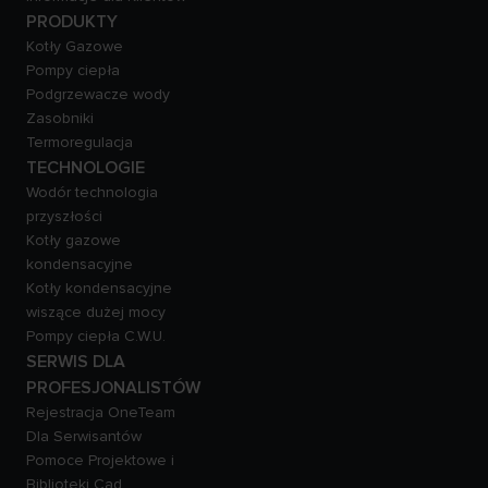
PRODUKTY
Kotły Gazowe
Pompy ciepła
Podgrzewacze wody
Zasobniki
Termoregulacja
TECHNOLOGIE
Wodór technologia
przyszłości
Kotły gazowe
kondensacyjne
Kotły kondensacyjne
wiszące dużej mocy
Pompy ciepła C.W.U.
SERWIS DLA
PROFESJONALISTÓW
Rejestracja OneTeam
Dla Serwisantów
Pomoce Projektowe i
Biblioteki Cad