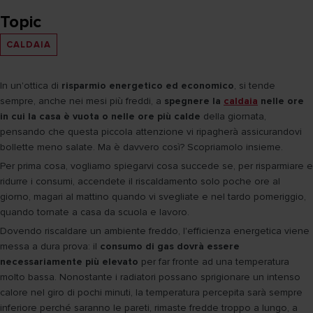
Topic
CALDAIA
In un'ottica di
risparmio energetico ed economico
, si tende
sempre, anche nei mesi più freddi, a
spegnere la
caldaia
nelle ore
in cui la casa è vuota o nelle ore più calde
della giornata,
pensando che questa piccola attenzione vi ripagherà assicurandovi
bollette meno salate. Ma è davvero così? Scopriamolo insieme.
Per prima cosa, vogliamo spiegarvi cosa succede se, per risparmiare e
ridurre i consumi, accendete il riscaldamento solo poche ore al
giorno, magari al mattino quando vi svegliate e nel tardo pomeriggio,
quando tornate a casa da scuola e lavoro.
Dovendo riscaldare un ambiente freddo, l'efficienza energetica viene
messa a dura prova: il
consumo di gas dovrà essere
necessariamente più elevato
per far fronte ad una temperatura
molto bassa. Nonostante i radiatori possano sprigionare un intenso
calore nel giro di pochi minuti, la temperatura percepita sarà sempre
inferiore perché saranno le pareti, rimaste fredde troppo a lungo, a