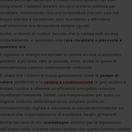
componenti. I radiatori avranno bisogno di meno potenza per
riscaldarsi, mantenendo così una temperatura che non sarà mai
troppo elevata e sgradevole, anzi, riusciranno a diffondere
nell'abitazione una temperatura sempre uguale.
Inoltre, in termini di comfort, lasciare che la caldaia resti accesa
costantemente, vi assicurerà una
casa riscaldata e piacevole a
qualsiasi ora
.
Il risparmio di energia nel lasciare la caldaia accesa, è assicurato,
pertanto a più livelli: oltre ai consumi, infatti, anche le spese di
manutenzione saranno notevolmente contenute.
È chiaro che i sistemi di nuova generazione come le
pompe di
calore
(elettriche) o la
caldaia a condensazione
(a gas) aiutano a
limitare i costi e a ottenere un'efficienza energetica notevole,
rispettando l'ambiente. Inoltre, sarà indispensabile, per avere un
migliore controllo della temperatura, installare anche un
cronotermostato digitale e prevedere le valvole termostatiche sui
radiatori che vi permetteranno di equilibrare meglio gli impianti.
Anche nel caso di uno
scaldabagno
elettrico per la regolazione
dell'acqua calda, è buona norma lasciare che questo funzioni sempre