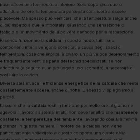
trasmettervi una temperatura inferiore. Solo dopo circa due o
addirittura tre ore, la temperatura percepita comincerà a essere
piacevole. Ma spesso può verificarsi che la temperatura salga anche
di più rispetto a quella impostata, causando una sensazione di
fastidio o un movimento della polvere dannoso per la respirazione.
Facendo funzionare la
caldaia
in questo modo, tutti i suoi
componenti interni vengono sollecitati a causa degli sbalzi di
temperatura, cosa che implica, è chiaro, un più veloce deterioramento
e frequenti interventi da parte dei tecnici specializzati, se non
addirittura (a seguito di un prolungato uso scorretto) la necessità di
sostituire la caldaia.
Diversa sarà invece l'
efficienza energetica della caldaia che resta
costantemente accesa
, anche di notte. E adesso vi spieghiamo il
perché.
Lasciare che la
caldaia
resti in funzione per molte ore al giorno ne
agevola il lavoro: il sistema, infatti, non deve far altro che
mantenere
costante la temperatura dell'ambiente
, lavorando così alla minima
potenza. In questa maniera, il motore della caldaia non viene
particolarmente sollecitato e questo comporta una durata della
caldaia più lunga nel tempo e il buon funzionamento dei suoi