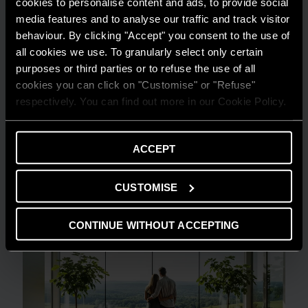
cookies to personalise content and ads, to provide social
media features and to analyse our traffic and track visitor
behaviour. By clicking "Accept" you consent to the use of
all cookies we use. To granularly select only certain
purposes or third parties or to refuse the use of all
cookies you can click on "Customise" or "Refuse"
GUIDA AL RISPARMIO
respectively. You can find out more in our Cookie Policy.
Quanto consuma un condizionatore?
LEGGI DI PIÙ
ACCEPT
CUSTOMISE
CONTINUE WITHOUT ACCEPTING