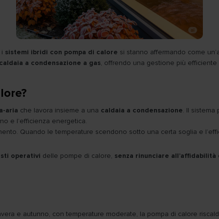
 i
sistemi ibridi con pompa di calore
si stanno affermando come un’alte
caldaia a condensazione a gas
, offrendo una gestione più efficiente
lore?
a-aria
che lavora insieme a una
caldaia a condensazione
. Il sistem
rno e l’efficienza energetica.
ldamento. Quando le temperature scendono sotto una certa soglia e l’eff
sti operativi
delle pompe di calore,
senza rinunciare all’affidabilità
mavera e autunno, con temperature moderate, la pompa di calore riscald