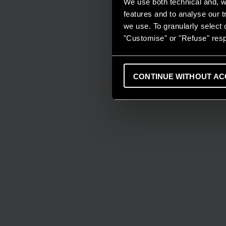
We use both technical and, wi
features and to analyse our tr
we use. To granularly select o
"Customise" or "Refuse" resp
CONTINUE WITHOUT AC