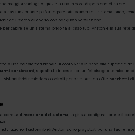
ggono maggior vantaggio, grazie a una minore dispersione di calore.
ia a gas funzionante può integrare più facilmente il sistema ibrido, ev
 richiede un’area all’aperto con adeguata ventilazione.
per capire se un sistema ibrido fa al caso tuo. Ariston e la sua rete di i
tto a una caldaia tradizionale. Il costo varia in base alla superficie de
parmi consistenti
, soprattutto in case con un fabbisogno termico mo
sistemi ibridi richiedono controlli periodici. Ariston offre
pacchetti di
ne
na corretta
dimensione del sistema
, la giusta configurazione e il corr
nza.
’installazione. I sistemi ibridi Ariston sono progettati per una
facile int