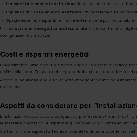
Isolamento e anno di costruzione
: le abitazioni ben isolate tra
Impianto di riscaldamento esistente
: chi possiede già una calda
Spazio esterno disponibile
: l’unità esterna della pompa di calore
Una
valutazione energetica professionale
è spesso il modo migliore 
configurazione più adatte.
Costi e risparmi energetici
L’investimento iniziale per un sistema ibrido può essere superiore rispe
dell’installazione. Tuttavia, nel lungo periodo, si possono ottenere
ris
Anche la
manutenzione
è un aspetto importante: come ogni impianto, i 
nel tempo.
Aspetti da considerare per l’installazio
L’installazione deve essere eseguita da
professionisti qualificati
. U
le massime prestazioni e rispettare gli standard di sicurezza ed efficie
Ariston fornisce
supporto tecnico completo
durante tutte le fasi dell