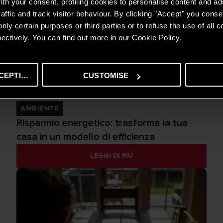
th your consent, profiling cookies to personalise content and ad
affic and track visitor behaviour. By clicking "Accept" you consen
nly certain purposes or third parties or to refuse the use of all 
ectively. You can find out more in our Cookie Policy.
CEPTING
CUSTOMISE
AMBIENTE
Risparmio energetico: trasforma la tua
casa in un modello di efficienza
LEGGI DI PIÙ