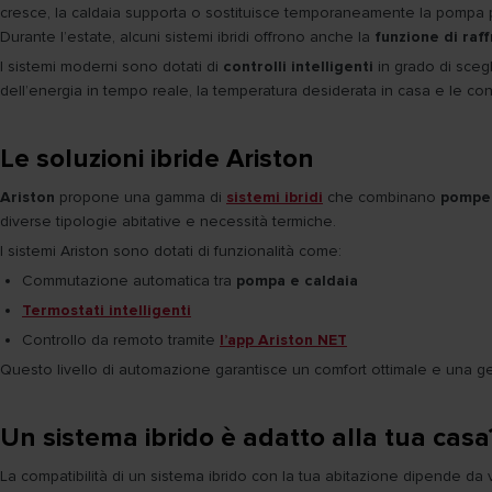
cresce, la caldaia supporta o sostituisce temporaneamente la pompa p
Durante l’estate, alcuni sistemi ibridi offrono anche la
funzione di ra
I sistemi moderni sono dotati di
controlli intelligenti
in grado di scegl
dell’energia in tempo reale, la temperatura desiderata in casa e le co
Le soluzioni ibride Ariston
Ariston
propone una gamma di
sistemi ibridi
che combinano
pompe 
diverse tipologie abitative e necessità termiche.
I sistemi Ariston sono dotati di funzionalità come:
Commutazione automatica tra
pompa e caldaia
Termostati intelligenti
Controllo da remoto tramite
l’app Ariston NET
Questo livello di automazione garantisce un comfort ottimale e una ge
Un sistema ibrido è adatto alla tua casa
La compatibilità di un sistema ibrido con la tua abitazione dipende da va