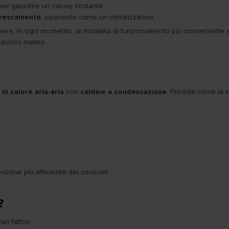
er garantire un calore costante.
ffrescamento
, operando come un climatizzatore.
iere, in ogni momento, la modalità di funzionamento più conveniente e 
ndizioni meteo.
di calore aria-aria
con
caldaie a condensazione
. Prodotti come la 
stione più efficiente dei consumi.
?
ri fattori: