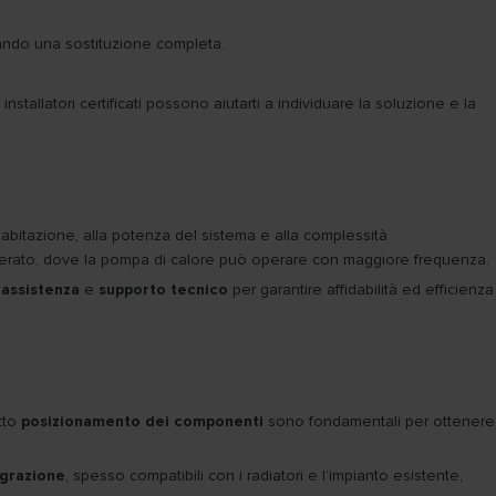
itando una sostituzione completa.
nstallatori certificati possono aiutarti a individuare la soluzione e la
ll’abitazione, alla potenza del sistema e alla complessità
derato, dove la pompa di calore può operare con maggiore frequenza.
 assistenza
e
supporto tecnico
per garantire affidabilità ed efficienza
etto
posizionamento dei componenti
sono fondamentali per ottenere
egrazione
, spesso compatibili con i radiatori e l’impianto esistente,