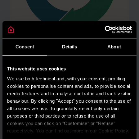
Consent
Details
About
AMBIENTE
Risparmio energetico: trasforma la tua
This website uses cookies
casa in un modello di efficienza
We use both technical and, with your consent, profiling
LEGGI DI PIÙ
cookies to personalise content and ads, to provide social
media features and to analyse our traffic and track visitor
behaviour. By clicking "Accept" you consent to the use of
all cookies we use. To granularly select only certain
purposes or third parties or to refuse the use of all
cookies you can click on "Customise" or "Refuse"
respectively. You can find out more in our Cookie Policy.