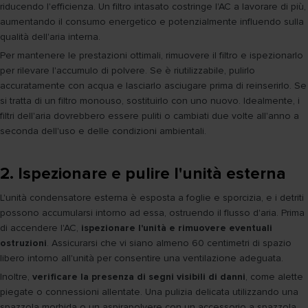
riducendo l'efficienza. Un filtro intasato costringe l'AC a lavorare di più,
aumentando il consumo energetico e potenzialmente influendo sulla
qualità dell'aria interna.
Per mantenere le prestazioni ottimali, rimuovere il filtro e ispezionarlo
per rilevare l'accumulo di polvere. Se è riutilizzabile, pulirlo
accuratamente con acqua e lasciarlo asciugare prima di reinserirlo. Se
si tratta di un filtro monouso, sostituirlo con uno nuovo. Idealmente, i
filtri dell'aria dovrebbero essere puliti o cambiati due volte all'anno a
seconda dell'uso e delle condizioni ambientali.
2. Ispezionare e pulire l'unità esterna
L'unità condensatore esterna è esposta a foglie e sporcizia, e i detriti
possono accumularsi intorno ad essa, ostruendo il flusso d'aria. Prima
di accendere l'AC,
ispezionare l'unità e rimuovere eventuali
ostruzioni
. Assicurarsi che vi siano almeno 60 centimetri di spazio
libero intorno all'unità per consentire una ventilazione adeguata.
Inoltre,
verificare la presenza di segni visibili di danni
, come alette
piegate o connessioni allentate. Una pulizia delicata utilizzando una
spazzola morbida o un aspirapolvere con un accessorio a spazzola