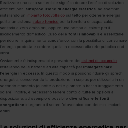
Realizzare una casa sostenibile significa dotare l’edificio di soluzioni
efficienti per l’
autoproduzione di energia elettrica
, ad esempio
installando un
impianto fotovoltaico
sul tetto per ottenere energia
pulita, un sistema
solare termico
per la fornitura di acqua calda
sanitaria a zero emissioni, oppure una pompa di calore per il
riscaldamento domestico. L’uso delle
fonti rinnovabili
è essenziale
per ridurre l’inquinamento atmosferico, con la possibilità di consumare
l’energia prodotta e cedere quella in eccesso alla rete pubblica o ai
vicini.
Ovviamente è indispensabile prevedere dei
sistemi di accumulo
,
installando delle batterie ad alta capacità per
immagazzinare
l’energia in eccesso
. In questo modo si possono ridurre gli sprechi
energetici, conservando la produzione in surplus per utilizzarla in un
secondo momento (di notte o nelle giornate a basso irraggiamento
solare). Inoltre, è necessario tenere conto di tutte le opzioni a
disposizione, ad esempio è possibile
diversificare le fonti
energetiche
integrando il solare fotovoltaico con dei mini-impianti
eolici.
Le soluzioni di efficienza energetica per