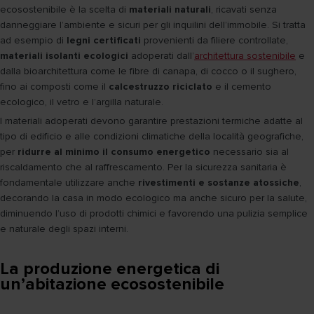
ecosostenibile è la scelta di
materiali naturali
, ricavati senza
danneggiare l’ambiente e sicuri per gli inquilini dell’immobile. Si tratta
ad esempio di
legni certificati
provenienti da filiere controllate,
materiali isolanti ecologici
adoperati dall’
architettura sostenibile
e
dalla bioarchitettura come le fibre di canapa, di cocco o il sughero,
fino ai composti come il
calcestruzzo riciclato
e il cemento
ecologico, il vetro e l’argilla naturale.
I materiali adoperati devono garantire prestazioni termiche adatte al
tipo di edificio e alle condizioni climatiche della località geografiche,
per
ridurre al minimo il consumo energetico
necessario sia al
riscaldamento che al raffrescamento. Per la sicurezza sanitaria è
fondamentale utilizzare anche
rivestimenti e sostanze atossiche
,
decorando la casa in modo ecologico ma anche sicuro per la salute,
diminuendo l’uso di prodotti chimici e favorendo una pulizia semplice
e naturale degli spazi interni.
La produzione energetica di
un’abitazione ecosostenibile