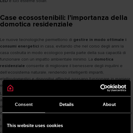
LED
e luci esterne solari.
Case ecosostenibili: l’importanza della
domotica residenziale
Le nuove tecnologiche permettono di
gestire in modo ottimale i
consumi energetici
in casa, evitando che nel corso degli anni la
casa costruita in modo ecologico perda parte della sua capacità di
funzionare con un impatto ambientale minimo. La
domotica
residenziale
consente di migliorare il benessere degli inquilini e
dell’ecosistema naturale, rendendo intelligenti impianti,
elettrodomestici e dispositivi affinché possano funzionare in maniera
efficiente in base alle esigenze del momento.
La
smart home
non richiede necessariamente un livello elevato di
automazione, infatti basta prevedere dei semplici sistemi di gestione
Consent
Details
About
e controllo dell’energia per ottenere benefici notevoli. Ad esempio,
con le moderne
tecnologie di termoregolazione
è possibile ridurre
i consumi energetici in casa, ottimizzando il funzionamento del
This website uses cookies
riscaldamento e del climatizzatore tramite termostati modulanti o
collegamento a sonde di temperatura esterne che consentono di