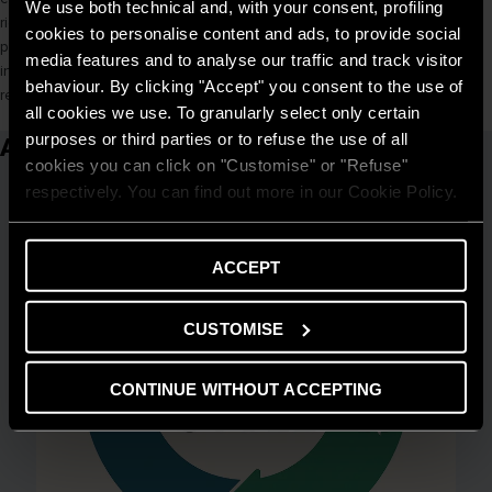
We use both technical and, with your consent, profiling
ridurre al minimo il funzionamento dell’impianto. Lo stesso vale per
cookies to personalise content and ads, to provide social
prese elettriche smart,
elettrodomestici connessi
e contatori
media features and to analyse our traffic and track visitor
intelligenti per il monitoraggio dei consumi a ciclo continuo anche da
behaviour. By clicking "Accept" you consent to the use of
remoto.
all cookies we use. To granularly select only certain
purposes or third parties or to refuse the use of all
Articoli correlati
cookies you can click on "Customise" or "Refuse"
respectively. You can find out more in our Cookie Policy.
ACCEPT
CUSTOMISE
CONTINUE WITHOUT ACCEPTING