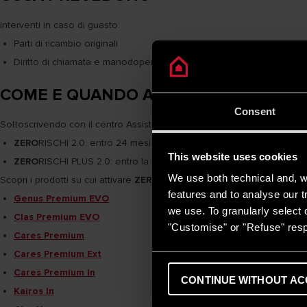
Interventi in caso di guasto:
Parti di ricambio originali
Diritto di chiamata e manodopera per il ripristino del corretto funz
COME E QUANDO ATTIVARLE
Consent
Sottoscrivendo con il centro Assistenza Tecnica Ariston il contratto 
ZERO
RISCHI 2.0: entro 24 mesi dalla prima accensione del prodott
This website uses cookies
ZERO
RISCHI PLUS 2.0: entro la scadenza dell'accordo
ZERO
RISCHI
We use both technical and, wi
Scopri i prodotti su cui attivare
ZERO
RISCHI 2.0 e
ZERO
RISCHI PLUS 2.
features and to analyse our tr
Genus Premium EVO
we use. To granularly select o
Clas Premium EVO
"Customise" or "Refuse" resp
Cares Premium
Cares Premium Ext
Cares Premium In
CONTINUE WITHOUT AC
Kairos In