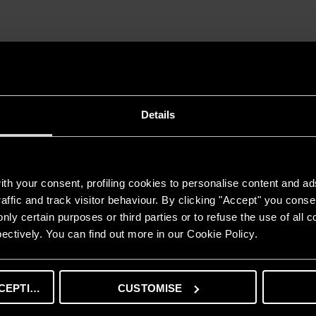
ionamento del prodotto
Details
di manutenzione e l’accordo
ZERO
RISCHI 2.0:
o
 2.0
th your consent, profiling cookies to personalise content and ad
0:
affic and track visitor behaviour. By clicking "Accept" you consen
nly certain purposes or third parties or to refuse the use of all 
ectively. You can find out more in our Cookie Policy.
CEPTING
CUSTOMISE