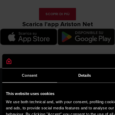
SCOPRI DI PIÙ
Scarica l'app Ariston Net
Consent
Details
ARISTON GROUP
Il brand Ariston
Il gruppo
This website uses cookies
Fatti ed evidenze di
sostenibilità
We use both technical and, with your consent, profiling cooki
Carriere
and ads, to provide social media features and to analyse our t
THE COMFORT WAY
behaviour. By clicking "Accept" you consent to the use of all