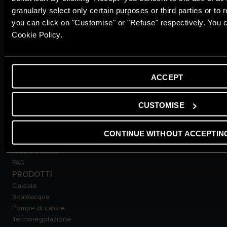
Ambiente
granularly select only certain purposes or third parties or to 
Consigli e Soluzioni
you can click on "Customise" or "Refuse" respectively. You c
Home Living
Cookie Policy.
Guida agli Incentivi
Guida al Risparmio
Ariston With You
Glossario
ACCEPT
SUPPORTO
Contattaci
CUSTOMISE
Rete e programmi di
assistenza
Detrazioni fiscali e incentivi
CONTINUE WITHOUT ACCEPTIN
Avvisi Importanti
Area Dowload
FAQ
PRODOTTI
Caldaie
Scaldacqua
Pompe di calore
Termoregolazione