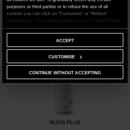
NUOS EVO A +
purposes or third parties or to refuse the use of all
cookies you can click on "Customise" or "Refuse"
SCOPRI
respectively. You can find out more in our Cookie Policy.
ACCEPT
CUSTOMISE
CONTINUE WITHOUT ACCEPTING
NUOS PLUS