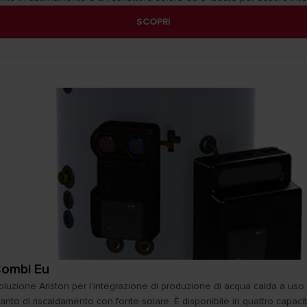
SCOPRI
Combi Eu
luzione Ariston per l'integrazione di produzione di acqua calda a us
anto di riscaldamento con fonte solare. È disponibile in quattro capaci