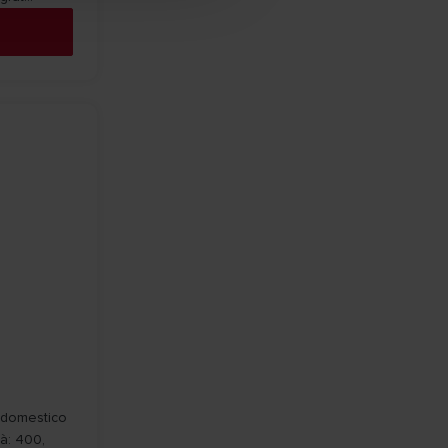
o domestico
tà: 400,