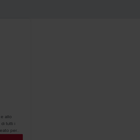
e allo
 tutti i
ato per...