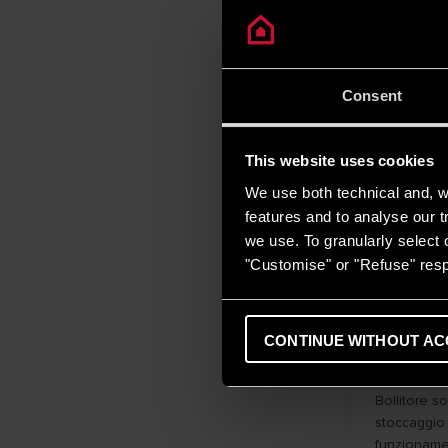
funzionamen
Consent
This website uses cookies
We use both technical and, wi
features and to analyse our tr
we use. To granularly select o
"Customise" or "Refuse" resp
CONTINUE WITHOUT AC
KAIROS
Bollitore s
stoccaggio 
funzionamen