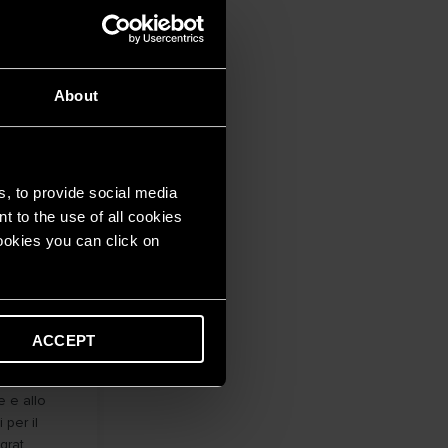
rat...
About
s, to provide social media
t to the use of all cookies
cookies you can click on
ACCEPT
e e allo
 per il
rat...