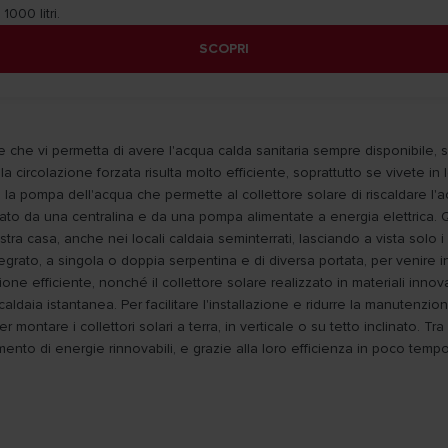
000 litri.
SCOPRI
 che vi permetta di avere l'acqua calda sanitaria sempre disponibile, se
la circolazione forzata risulta molto efficiente, soprattutto se vivete in 
re la pompa dell'acqua che permette al collettore solare di riscaldare l'
golato da una centralina e da una pompa alimentate a energia elettrica. 
tra casa, anche nei locali caldaia seminterrati, lasciando a vista solo i 
tegrato, a singola o doppia serpentina e di diversa portata, per venire i
ione efficiente, nonché il collettore solare realizzato in materiali inn
aldaia istantanea. Per facilitare l'installazione e ridurre la manutenzi
tare i collettori solari a terra, in verticale o su tetto inclinato. Tra 
mento di energie rinnovabili, e grazie alla loro efficienza in poco tempo