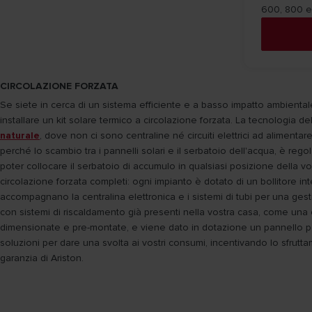
600, 800 e 1
CIRCOLAZIONE FORZATA
Se siete in cerca di un sistema efficiente e a basso impatto ambientale
installare un kit solare termico a circolazione forzata. La tecnologia del
naturale
, dove non ci sono centraline né circuiti elettrici ad alimenta
perché lo scambio tra i pannelli solari e il serbatoio dell'acqua, è re
poter collocare il serbatoio di accumulo in qualsiasi posizione della vos
circolazione forzata completi: ogni impianto è dotato di un bollitore in
accompagnano la centralina elettronica e i sistemi di tubi per una gest
con sistemi di riscaldamento già presenti nella vostra casa, come una c
dimensionate e pre-montate, e viene dato in dotazione un pannello per mon
soluzioni per dare una svolta ai vostri consumi, incentivando lo sfrutta
garanzia di Ariston.