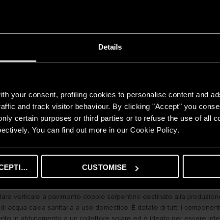
to in abbinamento a un collettore solare ed è ideato per essere integ
SCOPRI
Details
th your consent, profiling cookies to personalise content and ad
affic and track visitor behaviour. By clicking "Accept" you consen
nly certain purposes or third parties or to refuse the use of all 
ectively. You can find out more in our Cookie Policy.
CEPTING
CUSTOMISE
 MACC CD2 EU
olare verticale a pavimento doppio serpentino destinato alla produzion
di acqua calda sanitaria a uso domestico. È dotato di tutti i componenti
to in abbinamento a un collettore solare ed è ideato per essere integ