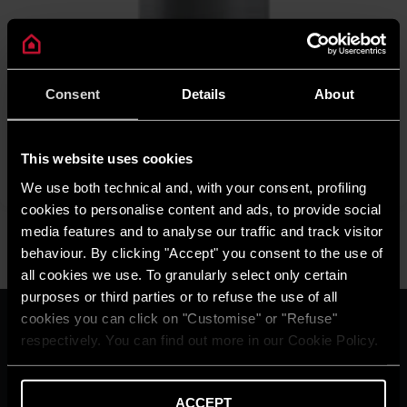
MAXIS CKZ
Accumulo di acqua tecnica senza serpentino per grandi
Consent
Details
About
capacità. Isolamento estraibile. Kit resistenze disponibile come
accessorio.
This website uses cookies
SCOPRI
We use both technical and, with your consent, profiling
cookies to personalise content and ads, to provide social
media features and to analyse our traffic and track visitor
behaviour. By clicking "Accept" you consent to the use of
all cookies we use. To granularly select only certain
purposes or third parties or to refuse the use of all
cookies you can click on "Customise" or "Refuse"
ARISTON GROUP
respectively. You can find out more in our Cookie Policy.
Il brand Ariston
Il gruppo
Fatti ed evidenze di
sostenibilità
ACCEPT