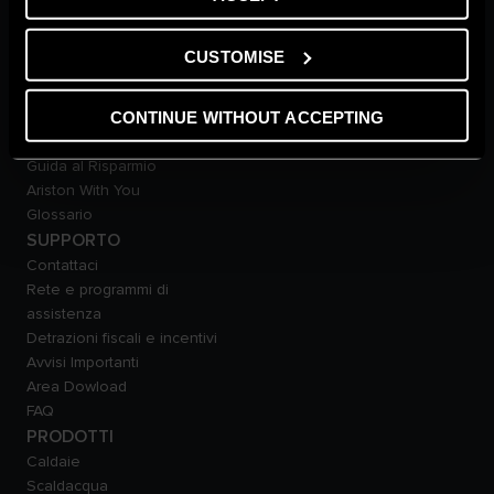
Carriere
THE COMFORT WAY
CUSTOMISE
Ambiente
Consigli e Soluzioni
CONTINUE WITHOUT ACCEPTING
Home Living
Guida agli Incentivi
Guida al Risparmio
Ariston With You
Glossario
SUPPORTO
Contattaci
Rete e programmi di
assistenza
Detrazioni fiscali e incentivi
Avvisi Importanti
Area Dowload
FAQ
PRODOTTI
Caldaie
Scaldacqua