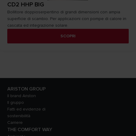
CD2 HHP BIG
Bollitore doppioserpentino di grandi dimensioni con ampia
superficie di scambio. Per applicazioni con pompe di calore in
cascata ed integrazione solare.
SCOPRI
ARISTON GROUP
Il brand Ariston
Il gruppo
Fatti ed evidenze di
sostenibilità
Carriere
THE COMFORT WAY