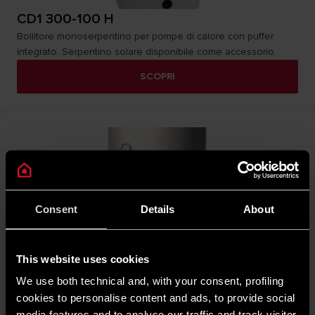
CD1 300-100 H
Bollitore monoserpentino per pompe di calore con puffer
integrato. Serpentino solare disponibile come accessorio.
SCOPRI
Consent
Details
About
This website uses cookies
We use both technical and, with your consent, profiling
cookies to personalise content and ads, to provide social
CD1 HHP BIG
media features and to analyse our traffic and track visitor