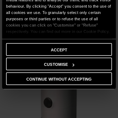
Bollitore monoserpentino di grandi dimensioni con ampia
behaviour. By clicking "Accept" you consent to the use of
superficie di scambio. Per applicazioni con pompe di calore in
all cookies we use. To granularly select only certain
cascata.
purposes or third parties or to refuse the use of all
cookies you can click on "Customise" or "Refuse"
SCOPRI
respectively. You can find out more in our Cookie Policy.
ACCEPT
CUSTOMISE
CONTINUE WITHOUT ACCEPTING