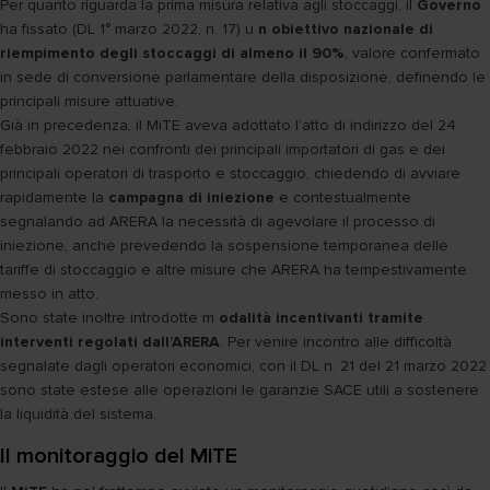
Per quanto riguarda la prima misura relativa agli stoccaggi, il
Governo
ha fissato (DL 1° marzo 2022, n. 17) u
n obiettivo nazionale di
riempimento degli stoccaggi di almeno il 90%
, valore confermato
in sede di conversione parlamentare della disposizione, definendo le
principali misure attuative.
Già in precedenza, il MiTE aveva adottato l’atto di indirizzo del 24
febbraio 2022 nei confronti dei principali importatori di gas e dei
principali operatori di trasporto e stoccaggio, chiedendo di avviare
rapidamente la
campagna di iniezione
e contestualmente
segnalando ad ARERA la necessità di agevolare il processo di
iniezione, anche prevedendo la sospensione temporanea delle
tariffe di stoccaggio e altre misure che ARERA ha tempestivamente
messo in atto.
Sono state inoltre introdotte m
odalità incentivanti tramite
interventi regolati dall’ARERA
. Per venire incontro alle difficoltà
segnalate dagli operatori economici, con il DL n. 21 del 21 marzo 2022
sono state estese alle operazioni le garanzie SACE utili a sostenere
la liquidità del sistema.
Il monitoraggio del MiTE