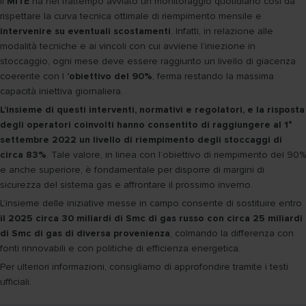
Il
MiTE
ha nel frattempo avviato un monitoraggio quotidiano così da
rispettare la curva tecnica ottimale di riempimento mensile e
intervenire su eventuali scostamenti
. Infatti, in relazione alle
modalità tecniche e ai vincoli con cui avviene l’iniezione in
stoccaggio, ogni mese deve essere raggiunto un livello di giacenza
coerente con l
’obiettivo del 90%
, ferma restando la massima
capacità iniettiva giornaliera.
L’insieme di questi interventi, normativi e regolatori, e la risposta
degli operatori coinvolti hanno consentito di raggiungere al 1°
settembre 2022 un livello di riempimento degli stoccaggi di
circa 83%
. Tale valore, in linea con l’obiettivo di riempimento del 90%
e anche superiore, è fondamentale per disporre di margini di
sicurezza del sistema gas e affrontare il prossimo inverno.
L’insieme delle iniziative messe in campo consente di sostituire entro
il 2025 circa 30 miliardi di Smc di gas russo con circa 25 miliardi
di Smc di gas di diversa provenienza
, colmando la differenza con
fonti rinnovabili e con politiche di efficienza energetica.
Per ulteriori informazioni, consigliamo di approfondire tramite i testi
ufficiali.