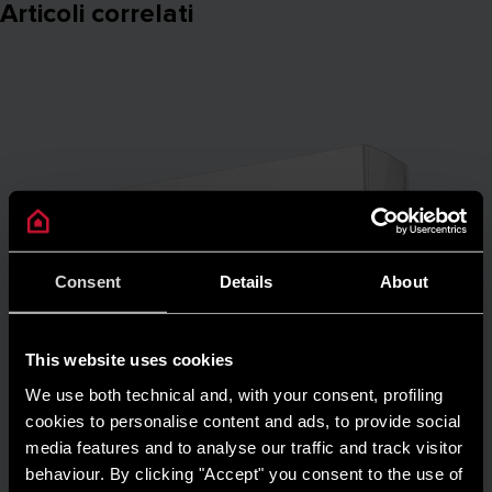
Articoli correlati
Consent
Details
About
This website uses cookies
We use both technical and, with your consent, profiling
cookies to personalise content and ads, to provide social
PRODOTTI E SERVIZI
media features and to analyse our traffic and track visitor
NEVIS EVO R32: la grande novità della
behaviour. By clicking "Accept" you consent to the use of
gamma di condizionatori Ariston