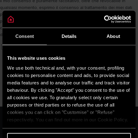
il mio consenso è puramente facoltativo, oltre che revocabile in
qualsiasi momento, esprimo il consenso al trattamento dei miei dati
per l’invio da parte della Società di comunicazioni
promozionali/commerciali e per lo svolgimento di attività di marketing
con le modalità ed in conformità a quanto previsto ai sensi
dell’informativa Privacy
informativa privacy
Consent
Details
About
Presta il consenso
This website uses cookies
INVIA
We use both technical and, with your consent, profiling
cookies to personalise content and ads, to provide social
media features and to analyse our traffic and track visitor
behaviour. By clicking "Accept" you consent to the use of
all cookies we use. To granularly select only certain
purposes or third parties or to refuse the use of all
cookies you can click on "Customise" or "Refuse"
ARISTON GROUP
respectively. You can find out more in our Cookie Policy.
Il brand Ariston
Il gruppo