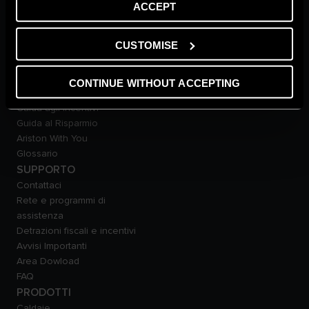
Fatti ed evidenze di
ACCEPT
sostenibilità
Carriere
CUSTOMISE
THE COMFORT WAY
Ambiente
Consigli e Soluzioni
CONTINUE WITHOUT ACCEPTING
Home Living
Guida agli Incentivi
Guida al Risparmio
Ariston With You
Glossario
SUPPORTO
Contattaci
Rete e programmi di
assistenza
Detrazioni fiscali e incentivi
Avvisi Importanti
Area Dowload
FAQ
PRODOTTI
Caldaie