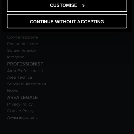
Bollitori
CUSTOMISE
Climatizzazione
Smart Home
CONTINUE WITHOUT ACCEPTING
TECNOLOGIE
Tradizionali
Condensazione
Pompe di calore
Solare Termico
Idrogeno
PROFESSIONISTI
Area Professionisti
Area Tecnica
Servizi di Assistenza
News
AREA LEGALE
Privacy Policy
Cookie Policy
Avvisi importanti