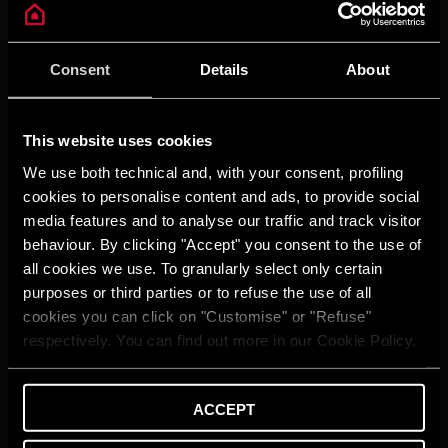
Consigli e Soluzioni
Home Living
Guida agli Incentivi
Consent
Details
About
Guida al Risparmio
Ariston With You
Glossario
This website uses cookies
SUPPORTO
We use both technical and, with your consent, profiling
Contattaci
Rete e programmi di
cookies to personalise content and ads, to provide social
assistenza
media features and to analyse our traffic and track visitor
Detrazioni fiscali e incentivi
behaviour. By clicking "Accept" you consent to the use of
Avvisi Importanti
all cookies we use. To granularly select only certain
Area Dowload
purposes or third parties or to refuse the use of all
FAQ
cookies you can click on "Customise" or "Refuse"
PRODOTTI
respectively. You can find out more in our Cookie Policy.
Caldaie
Scaldacqua
Pompe di calore
ACCEPT
Termoregolazione
Solare Termico