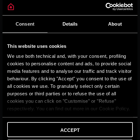
Ambiente
Consigli e Soluzioni
Home Living
Guida agli Incentivi
Consent
Details
About
Guida al Risparmio
Ariston With You
Glossario
This website uses cookies
SUPPORTO
We use both technical and, with your consent, profiling
Contattaci
cookies to personalise content and ads, to provide social
Rete e programmi di
media features and to analyse our traffic and track visitor
assistenza
behaviour. By clicking "Accept" you consent to the use of
Detrazioni fiscali e incentivi
Avvisi Importanti
all cookies we use. To granularly select only certain
Area Dowload
purposes or third parties or to refuse the use of all
FAQ
cookies you can click on "Customise" or "Refuse"
PRODOTTI
respectively. You can find out more in our Cookie Policy.
Caldaie
Scaldacqua
Pompe di calore
ACCEPT
Termoregolazione