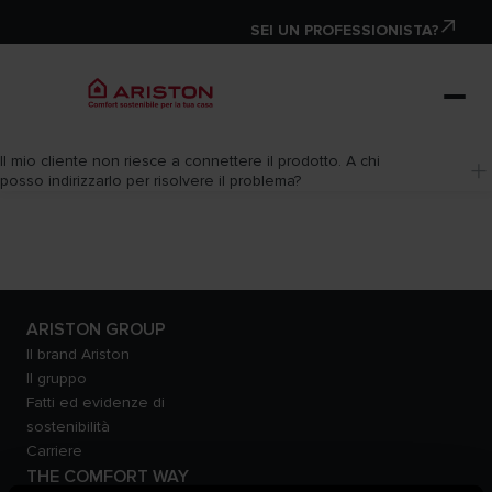
SEI UN PROFESSIONISTA?
Il mio cliente non riesce a connettere il prodotto. A chi 
posso indirizzarlo per risolvere il problema?
ARISTON GROUP
Il brand Ariston
Il gruppo
Fatti ed evidenze di
sostenibilità
Carriere
THE COMFORT WAY