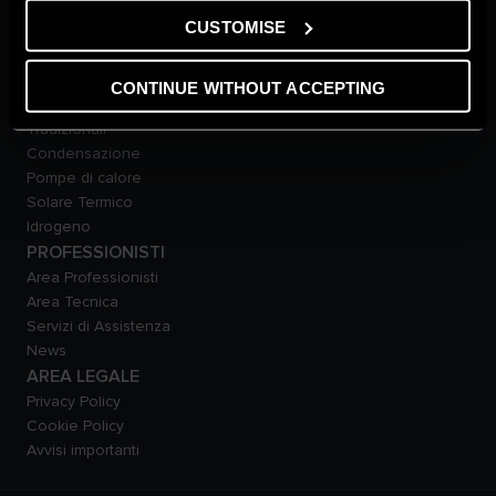
Solare Termico
CUSTOMISE
Bollitori
Climatizzazione
Smart Home
CONTINUE WITHOUT ACCEPTING
TECNOLOGIE
Tradizionali
Condensazione
Pompe di calore
Solare Termico
Idrogeno
PROFESSIONISTI
Area Professionisti
Area Tecnica
Servizi di Assistenza
News
AREA LEGALE
Privacy Policy
Cookie Policy
Avvisi importanti