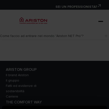
SEI UN PROFESSIONISTA?
Come faccio ad entrare nel mondo "Ariston NET Pro"?
ARISTON GROUP
Il brand Ariston
Il gruppo
Fatti ed evidenze di
sostenibilità
Carriere
THE COMFORT WAY
Ambiente