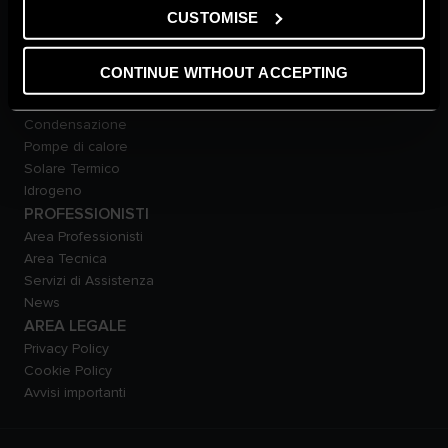
Bollitori
CUSTOMISE
Climatizzazione
Smart Home
CONTINUE WITHOUT ACCEPTING
TECNOLOGIE
Tradizionali
Condensazione
Pompe di calore
Solare Termico
Idrogeno
PROFESSIONISTI
Area Professionisti
Area Tecnica
Servizi di Assistenza
News
AREA LEGALE
Privacy Policy
Cookie Policy
Avvisi importanti