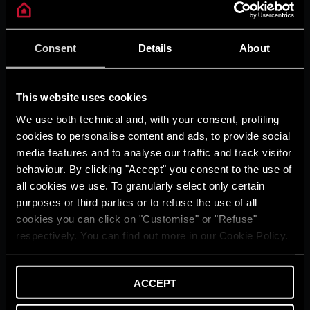
Consigli e Soluzioni
Home Living
Guida agli Incentivi
Consent
Details
About
Guida al Risparmio
Ariston With You
Glossario
This website uses cookies
SUPPORTO
We use both technical and, with your consent, profiling
Contattaci
Rete e programmi di
cookies to personalise content and ads, to provide social
assistenza
media features and to analyse our traffic and track visitor
Detrazioni fiscali e incentivi
behaviour. By clicking "Accept" you consent to the use of
Avvisi Importanti
all cookies we use. To granularly select only certain
Area Dowload
purposes or third parties or to refuse the use of all
FAQ
cookies you can click on "Customise" or "Refuse"
PRODOTTI
respectively. You can find out more in our Cookie Policy.
Caldaie
Scaldacqua
Pompe di calore
ACCEPT
Termoregolazione
Solare Termico