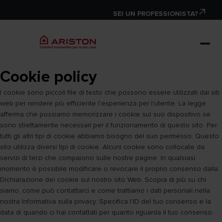
SEI UN PROFESSIONISTA?
Cookie policy
I cookie sono piccoli file di testo che possono essere utilizzati dai siti
web per rendere più efficiente l'esperienza per l'utente. La legge
afferma che possiamo memorizzare i cookie sul suo dispositivo se
sono strettamente necessari per il funzionamento di questo sito. Per
tutti gli altri tipi di cookie abbiamo bisogno del suo permesso. Questo
sito utilizza diversi tipi di cookie. Alcuni cookie sono collocate da
servizi di terzi che compaiono sulle nostre pagine. In qualsiasi
momento è possibile modificare o revocare il proprio consenso dalla
Dichiarazione dei cookie sul nostro sito Web. Scopra di più su chi
siamo, come può contattarci e come trattiamo i dati personali nella
nostra Informativa sulla privacy. Specifica l’ID del tuo consenso e la
data di quando ci hai contattati per quanto riguarda il tuo consenso.