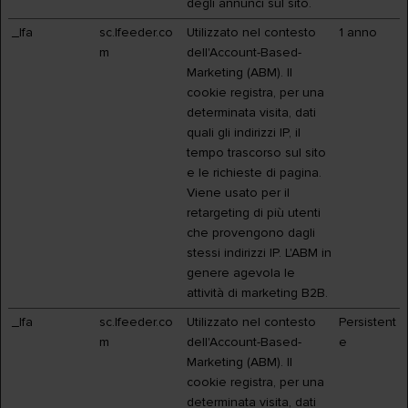
degli annunci sul sito.
_lfa
sc.lfeeder.co
Utilizzato nel contesto
1 anno
m
dell'Account-Based-
Marketing (ABM). Il
cookie registra, per una
determinata visita, dati
quali gli indirizzi IP, il
tempo trascorso sul sito
e le richieste di pagina.
Viene usato per il
retargeting di più utenti
che provengono dagli
stessi indirizzi IP. L'ABM in
genere agevola le
attività di marketing B2B.
_lfa
sc.lfeeder.co
Utilizzato nel contesto
Persistent
m
dell'Account-Based-
e
Marketing (ABM). Il
cookie registra, per una
determinata visita, dati