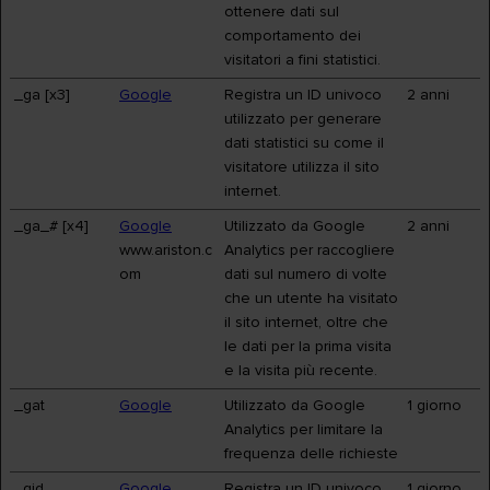
ottenere dati sul
comportamento dei
visitatori a fini statistici.
_ga [x3]
Google
Registra un ID univoco
2 anni
utilizzato per generare
dati statistici su come il
visitatore utilizza il sito
internet.
_ga_# [x4]
Google
Utilizzato da Google
2 anni
www.ariston.c
Analytics per raccogliere
om
dati sul numero di volte
che un utente ha visitato
il sito internet, oltre che
le dati per la prima visita
e la visita più recente.
_gat
Google
Utilizzato da Google
1 giorno
Analytics per limitare la
frequenza delle richieste
_gid
Google
Registra un ID univoco
1 giorno