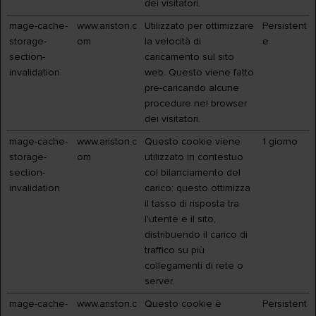
dei visitatori.
mage-cache-
www.ariston.c
Utilizzato per ottimizzare
Persistent
storage-
om
la velocità di
e
section-
caricamento sul sito
invalidation
web. Questo viene fatto
pre-caricando alcune
procedure nel browser
dei visitatori.
mage-cache-
www.ariston.c
Questo cookie viene
1 giorno
storage-
om
utilizzato in contestuo
section-
col bilanciamento del
invalidation
carico: questo ottimizza
il tasso di risposta tra
l'utente e il sito,
distribuendo il carico di
traffico su più
collegamenti di rete o
server.
mage-cache-
www.ariston.c
Questo cookie è
Persistent