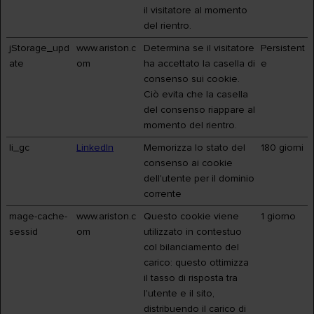
il visitatore al momento
del rientro.
jStorage_upd
www.ariston.c
Determina se il visitatore
Persistent
ate
om
ha accettato la casella di
e
consenso sui cookie.
Ciò evita che la casella
del consenso riappare al
momento del rientro.
li_gc
LinkedIn
Memorizza lo stato del
180 giorni
consenso ai cookie
dell'utente per il dominio
corrente
mage-cache-
www.ariston.c
Questo cookie viene
1 giorno
sessid
om
utilizzato in contestuo
col bilanciamento del
carico: questo ottimizza
il tasso di risposta tra
l'utente e il sito,
distribuendo il carico di