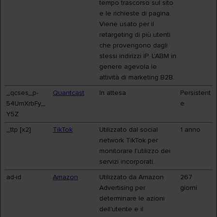
tempo trascorso sul sito
e le richieste di pagina.
Viene usato per il
retargeting di più utenti
che provengono dagli
stessi indirizzi IP. L'ABM in
genere agevola le
attività di marketing B2B.
_qcses_p-
Quantcast
In attesa
Persistent
54UmXrbFy_
e
Y5Z
_ttp [x2]
TikTok
Utilizzato dal social
1 anno
network TikTok per
monitorare l'utilizzo dei
servizi incorporati.
ad-id
Amazon
Utilizzato da Amazon
267
Advertising per
giorni
determinare le azioni
dell'utente e il