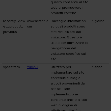
questo consente al sito
web di promuovere i
prodotti correlati.
recently_view
www.ariston.c
Raccoglie informazioni
1 giorno
ed_product_
om
su quali prodotti sono
previous
stati visualizzati dal
visitatore. Questo è
usato per ottimizzare la
navigazione del
visitatore specifico sul
sito.
ypsitetrack
Yumpu
Utilizzato per
1 anno
implementare sul sito
contenuti di blog o
articoli provenienti da
altri siti. Tale
implementazione
consente anche al sito
web di origine di
effettuare attività di