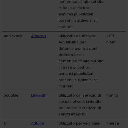
contenuto mirato sul sito
in base ai click su
annunci pubblicitari
presenti sui diversi siti
internet.
ad-privacy
Amazon
Utilizzato da Amazon
400
Advertising per
giorni
determinare le azioni
dell'utente e il
contenuto mirato sul sito
in base ai click su
annunci pubblicitari
presenti sui diversi siti
internet.
bcookie
LinkedIn
Utilizzato dal servizio di
1 anno
social network LinkedIn
per tracciare l'utilizzo di
servizi integrati.
C
Adform
Utilizzato per verificare
1 mese