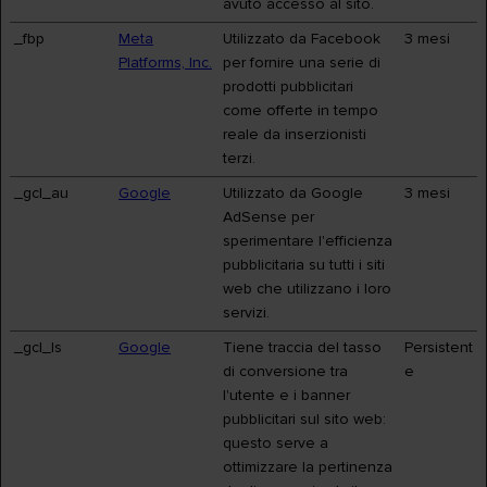
avuto accesso al sito.
_fbp
Meta
Utilizzato da Facebook
3 mesi
Platforms, Inc.
per fornire una serie di
prodotti pubblicitari
come offerte in tempo
reale da inserzionisti
terzi.
_gcl_au
Google
Utilizzato da Google
3 mesi
AdSense per
sperimentare l'efficienza
pubblicitaria su tutti i siti
web che utilizzano i loro
servizi.
_gcl_ls
Google
Tiene traccia del tasso
Persistent
di conversione tra
e
l'utente e i banner
pubblicitari sul sito web:
questo serve a
ottimizzare la pertinenza