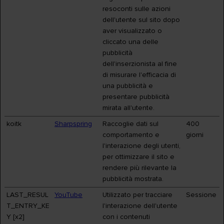
resoconti sulle azioni
dell'utente sul sito dopo
aver visualizzato o
cliccato una delle
pubblicità
dell'inserzionista al fine
di misurare l'efficacia di
una pubblicità e
presentare pubblicità
mirata all'utente.
koitk
Sharpspring
Raccoglie dati sul
400
comportamento e
giorni
l'interazione degli utenti,
per ottimizzare il sito e
rendere più rilevante la
pubblicità mostrata.
LAST_RESUL
YouTube
Utilizzato per tracciare
Sessione
T_ENTRY_KE
l'interazione dell'utente
Y [x2]
con i contenuti