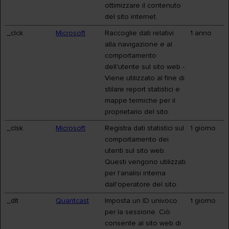
ottimizzare il contenuto
del sito internet.
_clck
Microsoft
Raccoglie dati relativi
1 anno
alla navigazione e al
comportamento
dell'utente sul sito web -
Viene utilizzato al fine di
stilare report statistici e
mappe termiche per il
proprietario del sito.
_clsk
Microsoft
Registra dati statistici sul
1 giorno
comportamento dei
utenti sul sito web.
Questi vengono utilizzati
per l'analisi interna
dall'operatore del sito.
_dlt
Quantcast
Imposta un ID univoco
1 giorno
per la sessione. Ciò
consente al sito web di