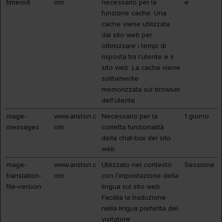
timeout
om
necessario per la
e
funzione cache. Una
cache viene utilizzata
dal sito web per
ottimizzare i tempi di
risposta tra l'utente e il
sito web. La cache viene
solitamente
memorizzata sul browser
dell'utente.
mage-
www.ariston.c
Necessario per la
1 giorno
messages
om
corretta funzionalità
della chat-box del sito
web.
mage-
www.ariston.c
Utilizzato nel contesto
Sessione
translation-
om
con l'impostazione della
file-version
lingua sul sito web.
Facilita la traduzione
nella lingua preferita del
visitatore.