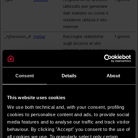
utilizzato per generare
dati statistici su come il
visitatore utilizza il sito
internet.
_hjSession_#
Hotjar
Raccoglie statistiche
1 giorno
sugli accessi al sito
internet, come numero
di accessi, tempo medio
trascorso sul sito
internet e quali pagine
Consent
Details
About
sono state lette.
_hjSessionUs
Hotjar
Raccoglie statistiche
1 anno
er_#
sugli accessi al sito
This website uses cookies
internet, come numero
We use both technical and, with your consent, profiling
di accessi, tempo medio
trascorso sul sito
cookies to personalise content and ads, to provide social
internet e quali pagine
media features and to analyse our traffic and track visitor
sono state lette.
behaviour. By clicking "Accept" you consent to the use of
all cookies we use. To granularly select only certain
_hjTLDTest
Hotjar
Registra dati statistici sul
Sessione