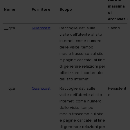
massima
Nome
Fornitore
Scopo
di
archiviazi
__qca
Quantcast
Raccoglie dati sulle
1 anno
visite dell'utente al sito
internet, come numero
delle visite, tempo
medio trascorso sul sito
e pagine caricate, al fine
di generare relazioni per
ottimizzare il contenuto
del sito internet.
__qca
Quantcast
Raccoglie dati sulle
Persistent
visite dell'utente al sito
e
internet, come numero
delle visite, tempo
medio trascorso sul sito
e pagine caricate, al fine
di generare relazioni per