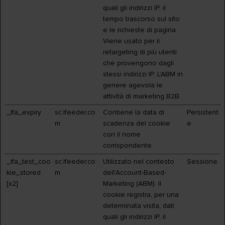
quali gli indirizzi IP, il
tempo trascorso sul sito
e le richieste di pagina.
Viene usato per il
retargeting di più utenti
che provengono dagli
stessi indirizzi IP. L'ABM in
genere agevola le
attività di marketing B2B.
_lfa_expiry
sc.lfeeder.co
Contiene la data di
Persistent
m
scadenza del cookie
e
con il nome
corrispondente.
_lfa_test_coo
sc.lfeeder.co
Utilizzato nel contesto
Sessione
kie_stored
m
dell'Account-Based-
[x2]
Marketing (ABM). Il
cookie registra, per una
determinata visita, dati
quali gli indirizzi IP, il