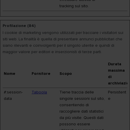
tracking sul sito.
Profilazione (84)
I cookie di marketing vengono utilizzati per tracciare i visitatori sui
siti web. La finalità è quella di presentare annunci pubblicitari che
siano rilevanti e coinvolgenti per il singolo utente e quindi di
maggior valore per editori e inserzionisti di terze parti.
Durata
massima
Nome
Fornitore
Scopo
di
archiviazi
#:session-
Taboola
Tiene traccia delle
Persistent
data
singole sessioni sul sito,
e
consentendo di
raccogliere dati statistici
da più visite. Questi dati
possono essere