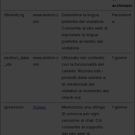
archiviazi
i18nextLng
www.ariston.c
Determina la lingua
Persistent
om
preferita del visitatore.
e
Consente al sito web di
impostare la lingua
preferita al rientro del
visitatore.
section_data
www.ariston.c
Utilizzato nel contesto
1 giorno
_ids
om
con la funzionalità del
carrello. Ricorda tutti i
prodotti della wishlist e
le credenziali dei
visitatori al momento del
check out.
ypsession
Yumpu
Memorizza una stringa
1 giorno
ID univoca per ogni
sessione di chat. Ciò
consente al supporto
del sito web di