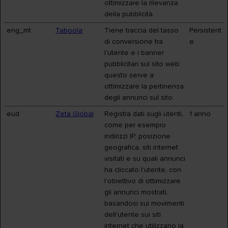
ottimizzare la rilevanza
della pubblicità.
eng_mt
Taboola
Tiene traccia del tasso
Persistent
di conversione tra
e
l'utente e i banner
pubblicitari sul sito web:
questo serve a
ottimizzare la pertinenza
degli annunci sul sito.
eud
Zeta Global
Registra dati sugli utenti,
1 anno
come per esempio
indirizzi IP, posizione
geografica, siti internet
visitati e su quali annunci
ha cliccato l'utente, con
l'obiettivo di ottimizzare
gli annunci mostrati,
basandosi sui movimenti
dell'utente sui siti
internet che utilizzano la