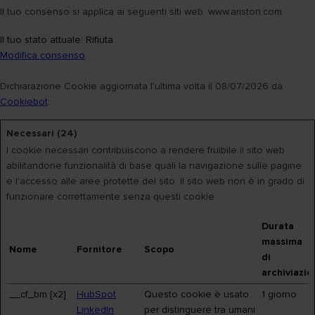
Il tuo consenso si applica ai seguenti siti web: www.ariston.com
Il tuo stato attuale: Rifiuta.
Modifica consenso
Dichiarazione Cookie aggiornata l'ultima volta il 08/07/2026 da
Cookiebot
:
Necessari (24)
I cookie necessari contribuiscono a rendere fruibile il sito web
abilitandone funzionalità di base quali la navigazione sulle pagine
e l'accesso alle aree protette del sito. Il sito web non è in grado di
funzionare correttamente senza questi cookie.
Durata
massima
Nome
Fornitore
Scopo
di
archiviazi
__cf_bm [x2]
HubSpot
Questo cookie è usato
1 giorno
LinkedIn
per distinguere tra umani