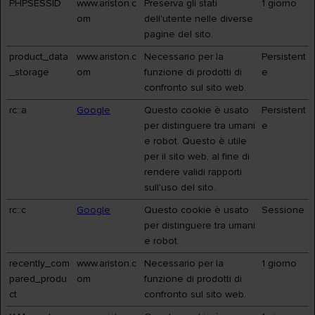
PHPSESSID
www.ariston.c
Preserva gli stati
1 giorno
om
dell'utente nelle diverse
pagine del sito.
product_data
www.ariston.c
Necessario per la
Persistent
_storage
om
funzione di prodotti di
e
confronto sul sito web.
rc::a
Google
Questo cookie è usato
Persistent
per distinguere tra umani
e
e robot. Questo è utile
per il sito web, al fine di
rendere validi rapporti
sull'uso del sito.
rc::c
Google
Questo cookie è usato
Sessione
per distinguere tra umani
e robot.
recently_com
www.ariston.c
Necessario per la
1 giorno
pared_produ
om
funzione di prodotti di
ct
confronto sul sito web.