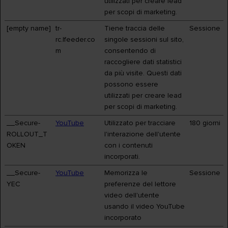
utilizzati per creare lead
per scopi di marketing.
[empty name]
tr-
Tiene traccia delle
Sessione
rc.lfeeder.co
singole sessioni sul sito,
m
consentendo di
raccogliere dati statistici
da più visite. Questi dati
possono essere
utilizzati per creare lead
per scopi di marketing.
__Secure-
YouTube
Utilizzato per tracciare
180 giorni
ROLLOUT_T
l'interazione dell'utente
OKEN
con i contenuti
incorporati.
__Secure-
YouTube
Memorizza le
Sessione
YEC
preferenze del lettore
video dell'utente
usando il video YouTube
incorporato