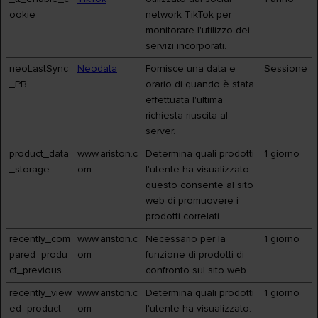
ookie
network TikTok per
monitorare l'utilizzo dei
servizi incorporati.
neoLastSync
Neodata
Fornisce una data e
Sessione
_PB
orario di quando è stata
effettuata l'ultima
richiesta riuscita al
server.
product_data
www.ariston.c
Determina quali prodotti
1 giorno
_storage
om
l'utente ha visualizzato:
questo consente al sito
web di promuovere i
prodotti correlati.
recently_com
www.ariston.c
Necessario per la
1 giorno
pared_produ
om
funzione di prodotti di
ct_previous
confronto sul sito web.
recently_view
www.ariston.c
Determina quali prodotti
1 giorno
ed_product
om
l'utente ha visualizzato: