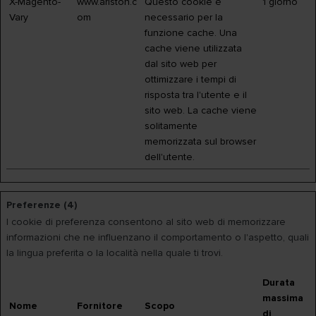
X-Magento-
www.ariston.c
Questo cookie è
1 giorno
Vary
om
necessario per la
funzione cache. Una
cache viene utilizzata
dal sito web per
ottimizzare i tempi di
risposta tra l'utente e il
sito web. La cache viene
solitamente
memorizzata sul browser
dell'utente.
Preferenze (4)
I cookie di preferenza consentono al sito web di memorizzare
informazioni che ne influenzano il comportamento o l'aspetto, quali
la lingua preferita o la località nella quale ti trovi.
Durata
massima
Nome
Fornitore
Scopo
di