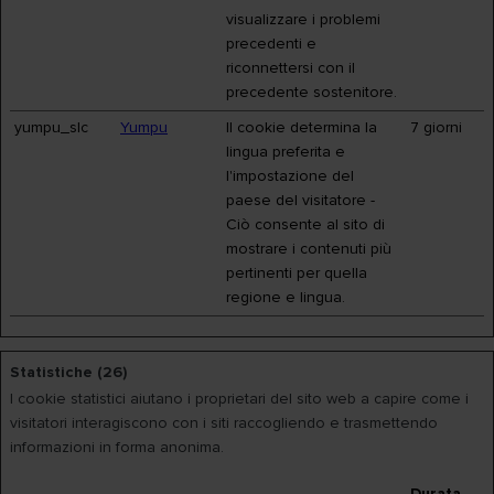
visualizzare i problemi
precedenti e
riconnettersi con il
precedente sostenitore.
yumpu_slc
Yumpu
Il cookie determina la
7 giorni
lingua preferita e
l'impostazione del
paese del visitatore -
Ciò consente al sito di
mostrare i contenuti più
pertinenti per quella
regione e lingua.
Statistiche (26)
I cookie statistici aiutano i proprietari del sito web a capire come i
visitatori interagiscono con i siti raccogliendo e trasmettendo
informazioni in forma anonima.
Durata