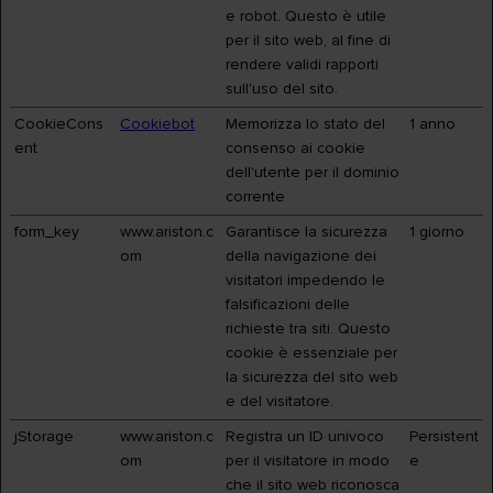
e robot. Questo è utile
per il sito web, al fine di
rendere validi rapporti
sull'uso del sito.
CookieCons
Cookiebot
Memorizza lo stato del
1 anno
ent
consenso ai cookie
dell'utente per il dominio
corrente
form_key
www.ariston.c
Garantisce la sicurezza
1 giorno
om
della navigazione dei
visitatori impedendo le
falsificazioni delle
richieste tra siti. Questo
cookie è essenziale per
la sicurezza del sito web
e del visitatore.
jStorage
www.ariston.c
Registra un ID univoco
Persistent
om
per il visitatore in modo
e
che il sito web riconosca