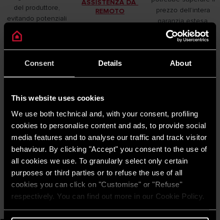
ASSISTENZA DA 
del produttore,
prezzo dell’intera
REMOTO
evitando potenziali
garanzia estesa.
spese extra.
Consent
Details
About
This website uses cookies
We use both technical and, with your consent, profiling
Preventivazione delle Spese
cookies to personalise content and ads, to provide social
L’Estensione di Garanzia facilita una
media features and to analyse our traffic and track visitor
pianificazione delle spese. Pagando in
behaviour. By clicking "Accept" you consent to the use of
anticipo un importo fisso per la garanzia, puoi
all cookies we use. To granularly select only certain
evitare costi di riparazione imprevisti e
purposes or third parties or to refuse the use of all
potenzialmente elevati in futuro, facilitando la
cookies you can click on "Customise" or "Refuse"
gestione delle tue risorse economiche.
respectively. You can find out more in our Cookie Policy.