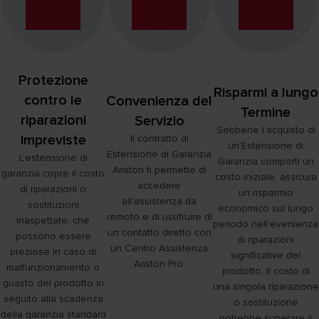
Protezione
Risparmi a lungo
contro le
Convenienza del
Termine
riparazioni
Servizio
Sebbene l’acquisto di
impreviste
Il contratto di
un’Estensione di
Estensione di Garanzia
L’estensione di
Garanzia comporti un
Ariston ti permette di
garanzia copre il costo
costo iniziale, assicura
accedere
di riparazioni o
un risparmio
all’assistenza da
sostituzioni
economico sul lungo
remoto e di usufruire di
inaspettate, che
periodo nell’evenienza
un contatto diretto con
possono essere
di riparazioni
un Centro Assistenza
preziose in caso di
significative del
Ariston Pro.
malfunzionamento o
prodotto. Il costo di
guasto del prodotto in
una singola riparazione
seguito alla scadenza
o sostituzione
della garanzia standard
potrebbe superare il