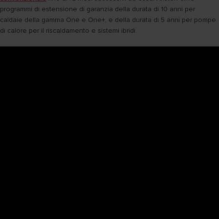
programmi di estensione di garanzia della durata di 10 anni per
caldaie della gamma One e One+, e della durata di 5 anni per pompe
di calore per il riscaldamento e sistemi ibridi.