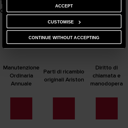
Tutti i servizi inclusi nell’Estensione di
ACCEPT
Garanzia Ariston
CUSTOMISE
CONTINUE WITHOUT ACCEPTING
Manutenzione
Diritto di
Parti di ricambio
Ordinaria
chiamata e
originali Ariston
Annuale
manodopera