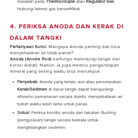
masalah pada
Thermocouple
atau
Regulator Gas
.
Hubungi teknisi gas bersertifikat.
4. PERIKSA ANODA DAN KERAK DI
DALAM TANGKI
Pertanyaan Kunci:
Mengapa Anoda penting dan bisa
menyebabkan air tidak panas?
Anoda (Anode Rod)
berfungsi melindungi tangki dari
korosi (karat). Namun, ia juga memicu pengendapan
mineral yang seiring waktu bisa menumpuk.
Penyebab:
Anoda yang terlalu aus atau penumpukan
Kerak/Sedimen
di dasar tangki dapat mengurangi
efisiensi pemanasan secara drastis, menyebabkan air
butuh waktu lebih lama untuk panas.
Solusi:
Periksa kondisi anoda dan lakukan
flushing
(pengurasan) tangki secara berkala untuk
menghilangkan sedimen.