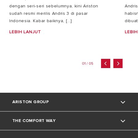
dengan seri-seri sebelumnya, kini Ariston
Andri
sudah resmi merilis Andris 3 di pasar
habisn
Indonesia. Kabar baiknya, [...]
dibuat
LEBIH LANJUT
LEBIH
01 / 05
ARISTON GROUP
THE COMFORT WAY
Tentang Ariston