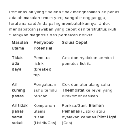
Pemanas air yang tiba-tiba tidak menghasilkan air panas
adalah masalah umum yang sangat mengganggu,
terutama saat Anda paling membutuhkannya. Untuk
mendapatkan jawaban yang cepat dan terstruktur, ikuti
5 langkah diagnosis dan perbaikan berikut:
Masalah
Penyebab
Solusi Cepat
Utama
Potensial
Tidak
Pemutus
Cek dan nyalakan kembali
ada
listrik
pemutus listrik.
daya
(breaker)
trip
Air
Pengaturan
Cek dan atur ulang suhu
kurang
suhu terlalu
Thermostat
ke level yang
panas
rendah
direkomendasikan.
Air tidak
Komponen
Periksa/Ganti
Elemen
panas
utama
Pemanas
(Listrik) atau
sama
rusak
nyalakan kembali
Pilot Light
sekali
(Listrik/Gas)
(Gas).