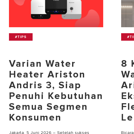
#TIPS
#T
Varian Water
8 
Heater Ariston
Wa
Andris 3, Siap
Ar
Penuhi Kebutuhan
Ek
Semua Segmen
Fl
Konsumen
Le
Jakarta, 5 Juni 2026 – Setelah sukses
Bicar