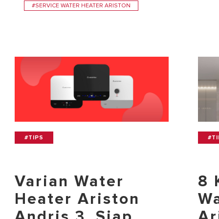
#SERVICE WATER HEATER ARISTON
#TIPS
#T
Varian Water
8 
Heater Ariston
Wa
Andris 3, Siap
Ar