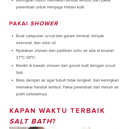
Keringkan tubuh memakai handuk lembut dan pakai
pelembab untuk menjaga hidrasi kulit.
PAKAI
SHOWER
Buat campuran
scrub
dari garam mineral, minyak
esensial, dan
olive oil
.
Nyalakan
shower
dan pastikan suhu air ada di kisaran
37°C-38°C.
Berdiri di bawah
shower
dan gosok kulit dengan
scrub
tadi.
Bilas dengan air agar tubuh tidak lengket, dan keringkan
memakai handuk lembut. Pakai pelembab dan minum air
putih setelahnya.
KAPAN WAKTU TERBAIK
SALT BATH
?