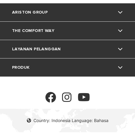
ARISTON GROUP
THE COMFORT WAY
Tentang Ariston
LAYANAN PELANGGAN
Grup
Trik dan Kiat
PRODUK
Karir
Kehidupan Rumah
Kontak
Berita
Download Area
Pemanas Air Listrik
Lingkungan
Pemanas Air Gas
Country: Indonesia Language: Bahasa
Pemanas Air Tenaga Surya