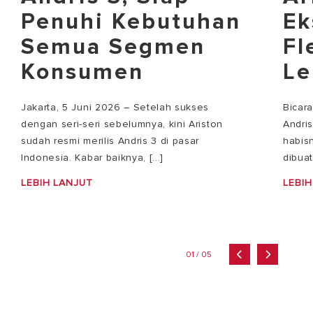
Penuhi Kebutuhan
Ek
Semua Segmen
Fl
Konsumen
Le
Jakarta, 5 Juni 2026 – Setelah sukses
Bicar
dengan seri-seri sebelumnya, kini Ariston
Andri
sudah resmi merilis Andris 3 di pasar
habisn
Indonesia. Kabar baiknya, [...]
dibuat
LEBIH LANJUT
LEBIH
01 / 05