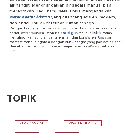
air hangat. Menghangatkan air secara manual bisa
merepotkan. Jadi, kamu selalu bisa mengandalkan
water heater
Ariston
yang dirancang efisien, modern,
dan andal untuk kebutuhan rumah tangga.
Dengan teknologi pemanas air yang stabil dan sistem keamanan
seri gas
listrik
andal,
water heater
Ariston baik
maupun
mampu
menghadirkan suhu air yang nyaman dan konsisten. Rasakan
manfaat mandi air garam
dengan suhu hangat yang pas setiap saat,
dan ubah momen mandi biasa menjadi waktu
self-care
terbaik di
rumah.
TOPIK
#TRIKDANKIAT
#WATER HEATER