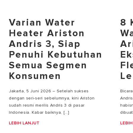
Varian Water
8 
Heater Ariston
Wa
Andris 3, Siap
Ar
Penuhi Kebutuhan
Ek
Semua Segmen
Fl
Konsumen
Le
Jakarta, 5 Juni 2026 – Setelah sukses
Bicar
dengan seri-seri sebelumnya, kini Ariston
Andri
sudah resmi merilis Andris 3 di pasar
habisn
Indonesia. Kabar baiknya, [...]
dibuat
LEBIH LANJUT
LEBIH