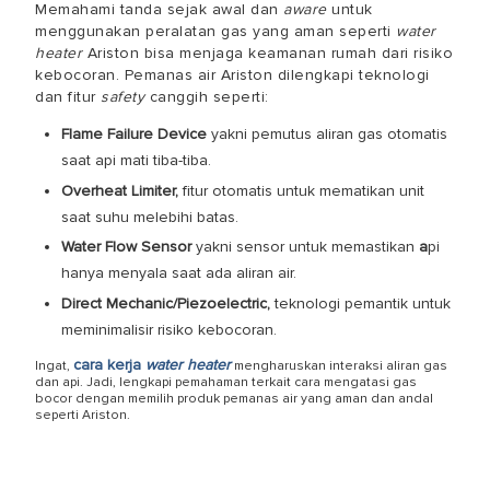
Memahami tanda sejak awal dan
aware
untuk
menggunakan peralatan gas yang aman seperti
water
heater
Ariston bisa menjaga keamanan rumah dari risiko
kebocoran. Pemanas air Ariston dilengkapi teknologi
dan fitur
safety
canggih seperti:
Flame Failure Device
yakni pemutus aliran gas otomatis
saat api mati tiba-tiba.
Overheat Limiter,
fitur otomatis untuk mematikan unit
saat suhu melebihi batas.
Water Flow Sensor
yakni sensor untuk memastikan
a
pi
hanya menyala saat ada aliran air.
Direct Mechanic/Piezoelectric,
teknologi pemantik untuk
meminimalisir risiko kebocoran.
cara kerja
water heater
Ingat,
mengharuskan interaksi aliran gas
dan api. Jadi, lengkapi pemahaman terkait
cara mengatasi gas
bocor
dengan memilih produk pemanas air yang aman dan andal
seperti Ariston.