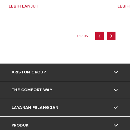
LEBIH LANJUT
LEBIH
01 / 05
ARISTON GROUP
THE COMFORT WAY
Tentang Ariston
LAYANAN PELANGGAN
Grup
Trik dan Kiat
PRODUK
Karir
Kehidupan Rumah
Kontak