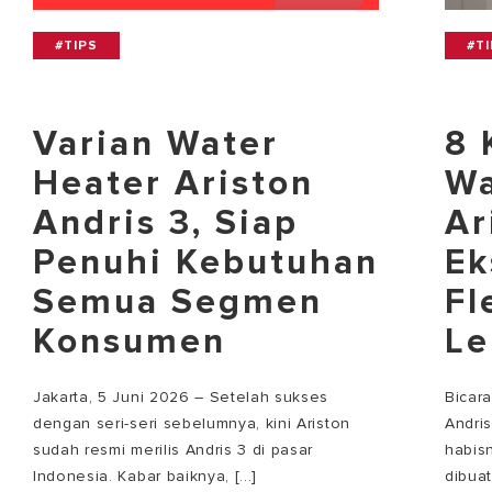
#TIPS
#T
Varian Water
8 
Heater Ariston
Wa
Andris 3, Siap
Ar
Penuhi Kebutuhan
Ek
Semua Segmen
Fl
Konsumen
Le
Jakarta, 5 Juni 2026 – Setelah sukses
Bicar
dengan seri-seri sebelumnya, kini Ariston
Andri
sudah resmi merilis Andris 3 di pasar
habisn
Indonesia. Kabar baiknya, [...]
dibuat